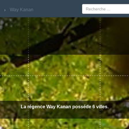
g
g
Way Kanan
Way Kanan
La régence Way Kanan posséde 6 villes.