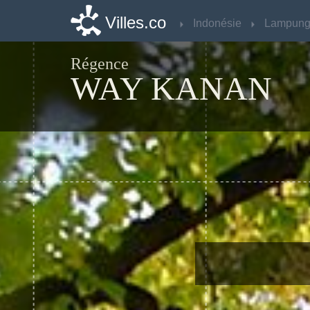
Villes.co
Villes.co
Indonésie
Indonésie
Lampun
Lampun
Régence
WAY KANAN