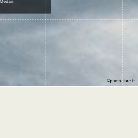
t Medan.
©photo-libre.fr