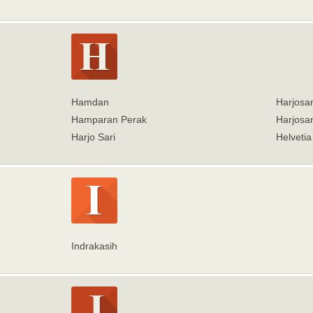
Hamdan
Harjosari
Hamparan Perak
Harjosari
Harjo Sari
Helvetia
Indrakasih