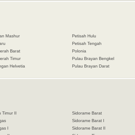
an Mashur
Petisah Hulu
aru
Petisah Tengah
erah Barat
Polonia
erah Timur
Pulau Brayan Bengkel
ngan Helvetia
Pulau Brayan Darat
h Timur II
Sidorame Barat
gas
Sidorame Barat I
gas I
Sidorame Barat II