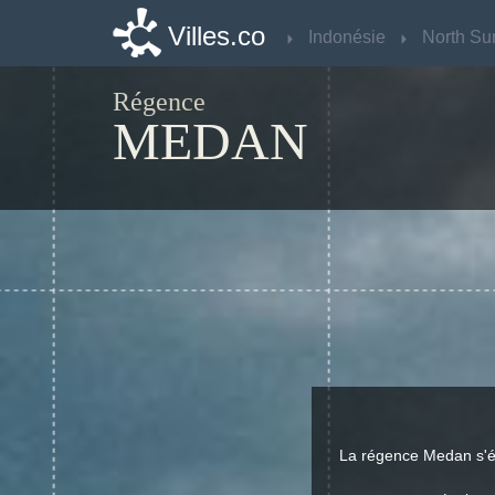
Villes.co
Villes.co
Indonésie
Indonésie
North Su
North Su
Régence
MEDAN
La régence Medan s'é