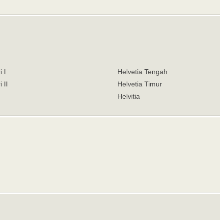
 I
Helvetia Tengah
 II
Helvetia Timur
Helvitia