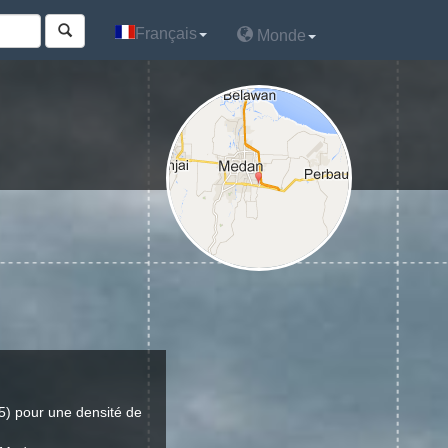
Français
Français
Monde
Monde
) pour une densité de