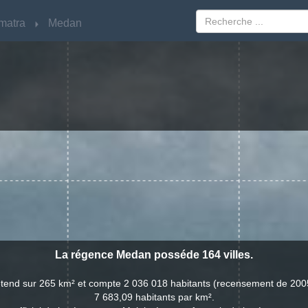
matra
matra
Medan
Medan
La régence Medan posséde 164 villes.
tend sur 265 km² et compte 2 036 018 habitants (recensement de 2005
7 683,09 habitants par km².