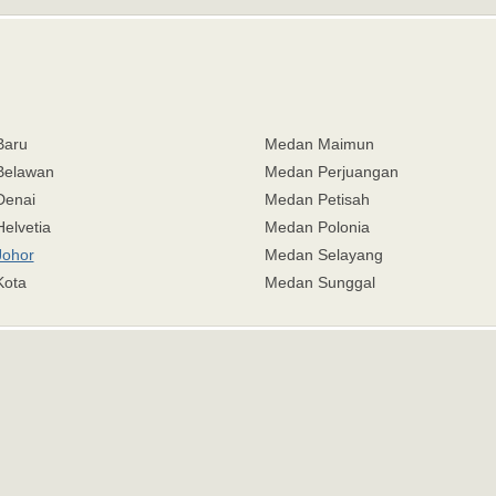
Baru
Medan Maimun
Belawan
Medan Perjuangan
Denai
Medan Petisah
elvetia
Medan Polonia
ohor
Medan Selayang
Kota
Medan Sunggal