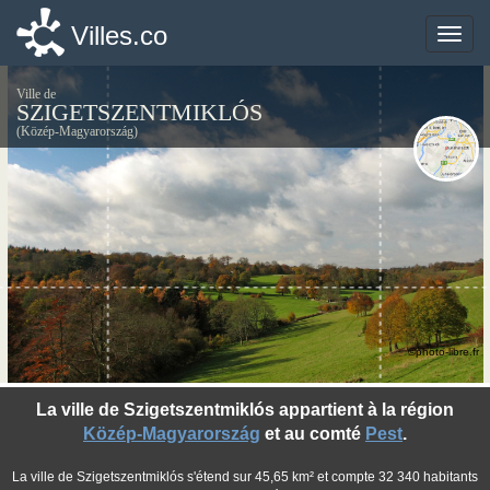
Villes.co
Villes.co
Toggle
Toggle
naviga
naviga
Ville de
SZIGETSZENTMIKLÓS
(Közép-Magyarország)
©photo-libre.fr
La ville de Szigetszentmiklós appartient à la région
Közép-Magyarország
et au comté
Pest
.
La ville de Szigetszentmiklós s'étend sur 45,65 km² et compte 32 340 habitants