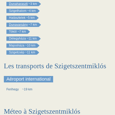
Dunaharaszti
~3 km
Szigethalom
~4 km
Halásztelek
~5 km
Dunavarsány
~7 km
Tököl
~7 km
Délegyháza
~11 km
Majosháza
~10 km
Szigetcsép
~11 km
Les transports de Szigetszentmiklós
Aéroport international
Ferihegy
~19 km
Méteo à Szigetszentmiklós