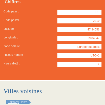
Chiffres
Code pays :
HU
Code postal :
2310
Latitude :
47.34556
Longitude :
19.04847
Zone horaire :
Europe/Budapest
Fuseau horaire :
UTC+1
Heure d'été :
Y
Villes voisines
Taksony
~2 km