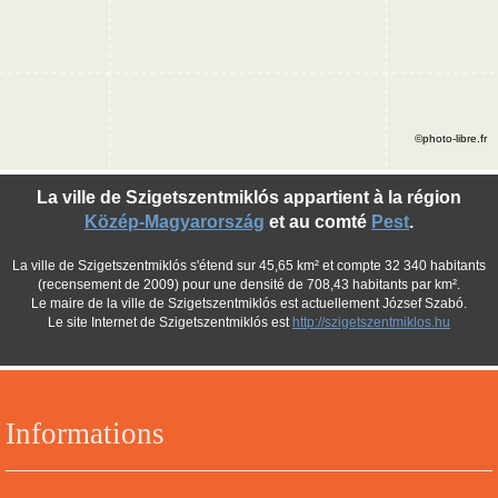
©photo-libre.fr
La ville de Szigetszentmiklós appartient à la région
Közép-Magyarország
et au comté
Pest
.
La ville de Szigetszentmiklós s'étend sur 45,65 km² et compte 32 340 habitants
(recensement de 2009) pour une densité de 708,43 habitants par km².
Le maire de la ville de Szigetszentmiklós est actuellement József Szabó.
Le site Internet de Szigetszentmiklós est
http://szigetszentmiklos.hu
Informations