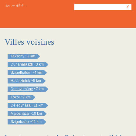
Heure d'été :
Y
Villes voisines
Taksony
~2 km
Dunaharaszti
~3 km
Szigethalom
~4 km
Halásztelek
~5 km
Dunavarsány
~7 km
Tököl
~7 km
Délegyháza
~11 km
Majosháza
~10 km
Szigetcsép
~11 km