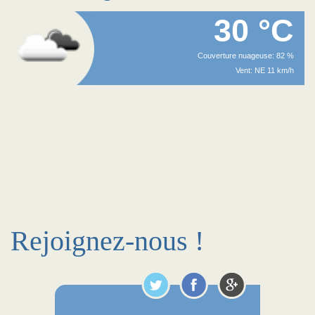
30 °C
Couverture nuageuse: 82 %
Vent: NE 11 km/h
Rejoignez-nous !