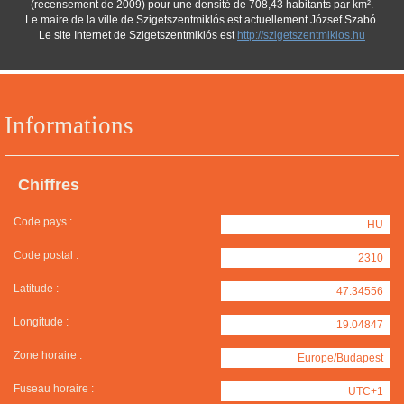
(recensement de 2009) pour une densité de 708,43 habitants par km².
Le maire de la ville de Szigetszentmiklós est actuellement József Szabó.
Le site Internet de Szigetszentmiklós est
http://szigetszentmiklos.hu
Informations
Chiffres
Code pays :
HU
Code postal :
2310
Latitude :
47.34556
Longitude :
19.04847
Zone horaire :
Europe/Budapest
Fuseau horaire :
UTC+1