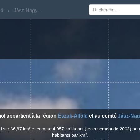
ld
ld
Jász-Nagykun-Szolnok
Jász-Nagykun-Szolnok
jol appartient à la région
Észak-Alföld
et au comté
Jász-Nag
end sur 36,97 km² et compte 4 057 habitants (recensement de 2002) po
habitants par km².