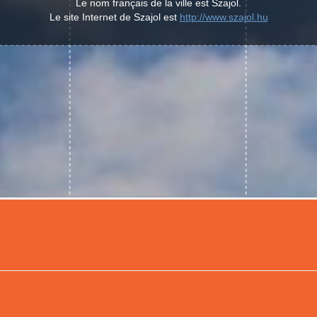
Le nom français de la ville est Szajol.
Le site Internet de Szajol est
http://www.szajol.hu