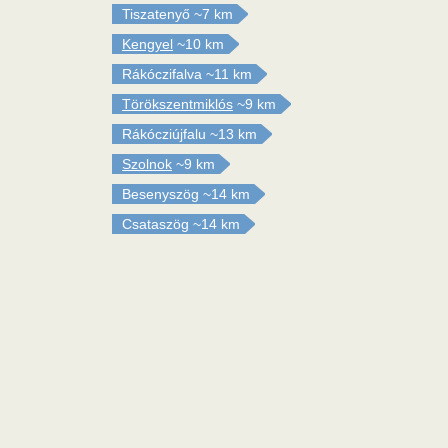
Tiszatenyő
~7 km
Kengyel
~10 km
Rákóczifalva
~11 km
Törökszentmiklós
~9 km
Rákócziújfalu
~13 km
Szolnok
~9 km
Besenyszög
~14 km
Csataszög
~14 km