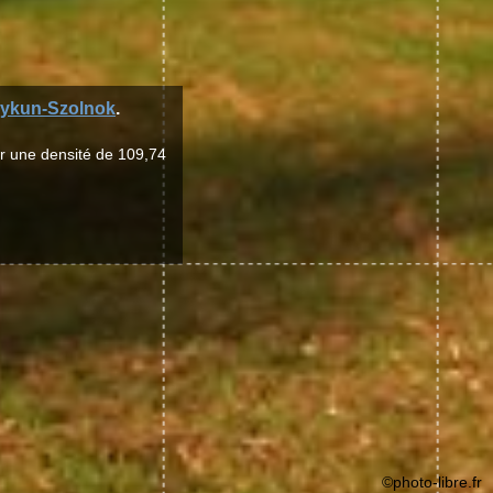
ykun-Szolnok
.
ur une densité de 109,74
©photo-libre.fr