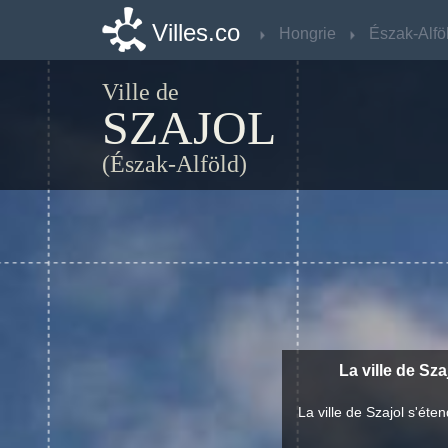
Villes.co
Villes.co
Hongrie
Hongrie
Észak-Alfö
Észak-Alfö
Ville de
SZAJOL
(Észak-Alföld)
La ville de Sza
La ville de Szajol s'ét