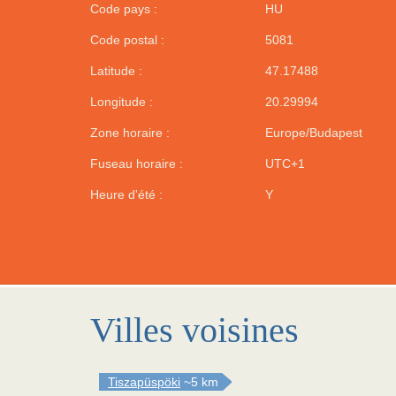
Code pays :
HU
Code postal :
5081
Latitude :
47.17488
Longitude :
20.29994
Zone horaire :
Europe/Budapest
Fuseau horaire :
UTC+1
Heure d'été :
Y
Villes voisines
Tiszapüspöki
~5 km