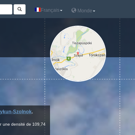
Français
Français
Monde
Monde
ykun-Szolnok
.
ur une densité de 109,74