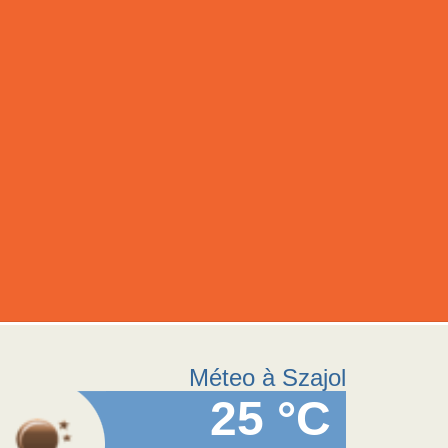
Méteo à Szajol
25 °C