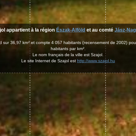
jol appartient à la région
Észak-Alföld
et au comté
Jász-Nag
end sur 36,97 km² et compte 4 057 habitants (recensement de 2002) po
habitants par km².
Le nom français de la ville est Szajol.
Le site Internet de Szajol est
http://www.szajol.hu