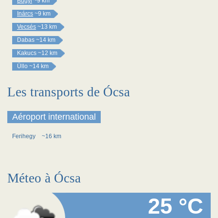
Bugyi
~9 km
Inárcs
~9 km
Vecsés
~13 km
Dabas
~14 km
Kakucs
~12 km
Üllo
~14 km
Les transports de Ócsa
Aéroport international
Ferihegy
~16 km
Méteo à Ócsa
25 °C