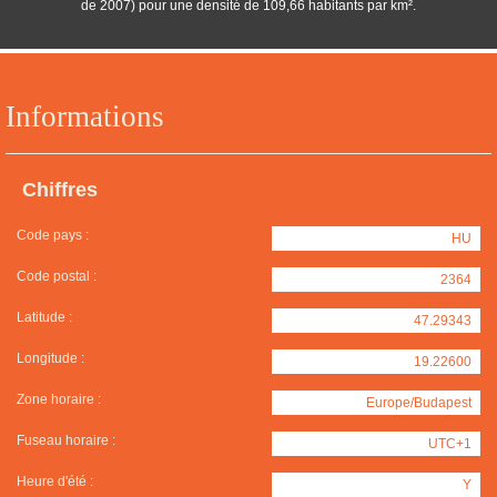
de 2007) pour une densité de 109,66 habitants par km².
Informations
Chiffres
Code pays :
HU
Code postal :
2364
Latitude :
47.29343
Longitude :
19.22600
Zone horaire :
Europe/Budapest
Fuseau horaire :
UTC+1
Heure d'été :
Y