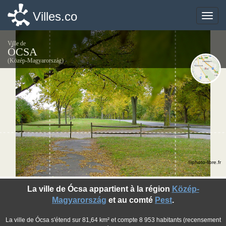
Villes.co
Villes.co
Toggle
Toggle
naviga
naviga
Ville de
ÓCSA
(Közép-Magyarország)
©photo-libre.fr
La ville de Ócsa appartient à la région
Közép-
Magyarország
et au comté
Pest
.
La ville de Ócsa s'étend sur 81,64 km² et compte 8 953 habitants (recensement