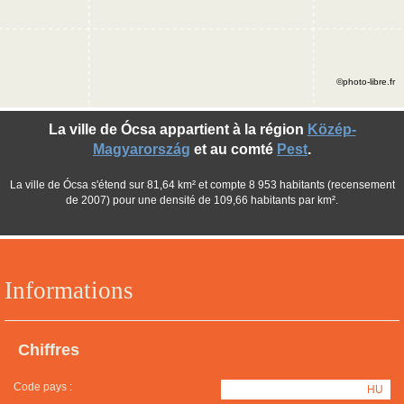
©photo-libre.fr
La ville de Ócsa appartient à la région
Közép-
Magyarország
et au comté
Pest
.
La ville de Ócsa s'étend sur 81,64 km² et compte 8 953 habitants (recensement
de 2007) pour une densité de 109,66 habitants par km².
Informations
Chiffres
Code pays :
HU