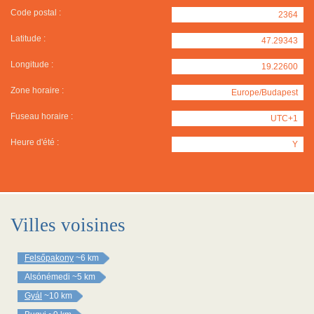
Code postal :
2364
Latitude :
47.29343
Longitude :
19.22600
Zone horaire :
Europe/Budapest
Fuseau horaire :
UTC+1
Heure d'été :
Y
Villes voisines
Felsőpakony
~6 km
Alsónémedi
~5 km
Gyál
~10 km