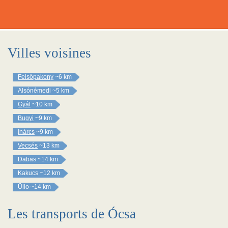
Villes voisines
Felsőpakony
~6 km
Alsónémedi
~5 km
Gyál
~10 km
Bugyi
~9 km
Inárcs
~9 km
Vecsés
~13 km
Dabas
~14 km
Kakucs
~12 km
Üllo
~14 km
Les transports de Ócsa