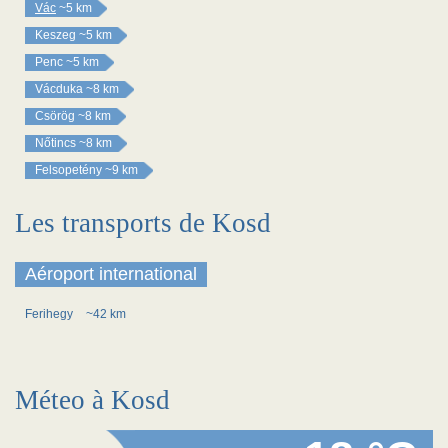
Vác
~5 km
Keszeg
~5 km
Penc
~5 km
Vácduka
~8 km
Csörög
~8 km
Nőtincs
~8 km
Felsopetény
~9 km
Les transports de Kosd
Aéroport international
Ferihegy
~42 km
Méteo à Kosd