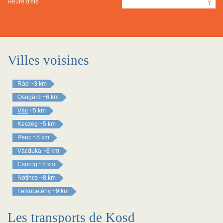
Heure d'été :
Y
Villes voisines
Rád
~3 km
Osagárd
~6 km
Vác
~5 km
Keszeg
~5 km
Penc
~5 km
Vácduka
~8 km
Csörög
~8 km
Nőtincs
~8 km
Felsopetény
~9 km
Les transports de Kosd