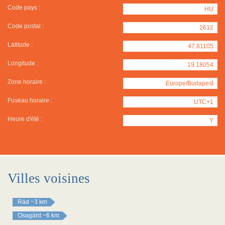
Code pays :
HU
Code postal :
2612
Latitude :
47.81105
Longitude :
19.18054
Zone horaire :
Europe/Budapest
Fuseau horaire :
UTC+1
Heure d'été :
Y
Villes voisines
Rád
~3 km
Osagárd
~6 km