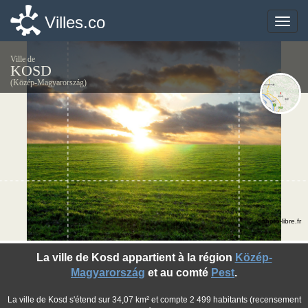
Villes.co
Villes.co
Toggle
Toggle
naviga
naviga
Ville de
KOSD
(Közép-Magyarország)
©photo-libre.fr
La ville de Kosd appartient à la région
Közép-
Magyarország
et au comté
Pest
.
La ville de Kosd s'étend sur 34,07 km² et compte 2 499 habitants (recensement