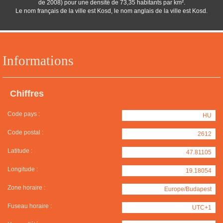
de 2008) pour une densité de 73,35 habitants par km².
Le nom français de la ville est Kosd, le nom anglais de la ville est Kosd.
Informations
Chiffres
Code pays :
HU
Code postal :
2612
Latitude :
47.81105
Longitude :
19.18054
Zone horaire :
Europe/Budapest
Fuseau horaire :
UTC+1