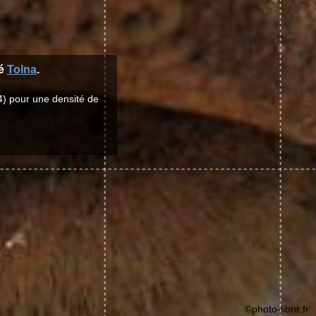
té
Tolna
.
4) pour une densité de
©photo-libre.fr