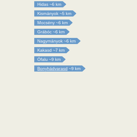
Hidas
~6 km
Kismányok
~5 km
Mocsény
~6 km
Grábóc
~6 km
Nagymányok
~6 km
Kakasd
~7 km
Ófalu
~9 km
Bonyhádvarasd
~9 km