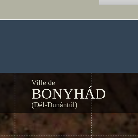
Ville de
BONYHÁD
(Dél-Dunántúl)