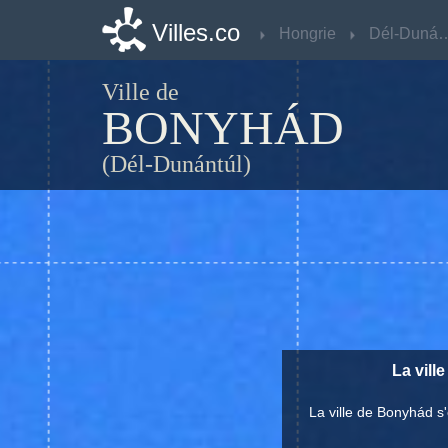
Villes.co
Villes.co
Hongrie
Hongrie
Dél-Dun
Dél-Dun
Ville de
BONYHÁD
(Dél-Dunántúl)
La vill
La ville de Bonyhád s