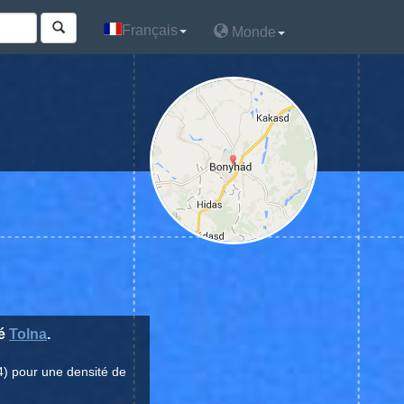
Français
Français
Monde
Monde
té
Tolna
.
4) pour une densité de