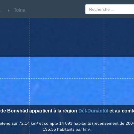
ántúl
ántúl
Tolna
Tolna
e de Bonyhád appartient à la région
Dél-Dunántúl
et au com
'étend sur 72,14 km² et compte 14 093 habitants (recensement de 200
195,36 habitants par km².