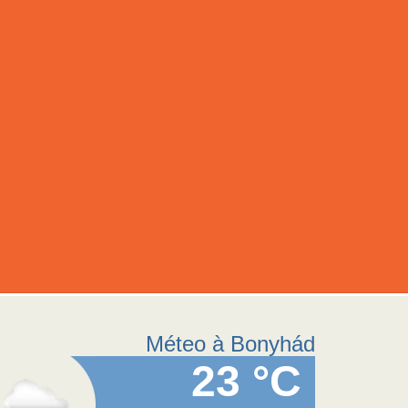
Méteo à Bonyhád
23 °C