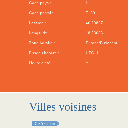
Code pays :
HU
Code postal :
7150
Latitude :
46.29867
Longitude :
18.53056
Zone horaire :
Europe/Budapest
Fuseau horaire :
UTC+1
Heure d'été :
Y
Villes voisines
Cikó
~5 km