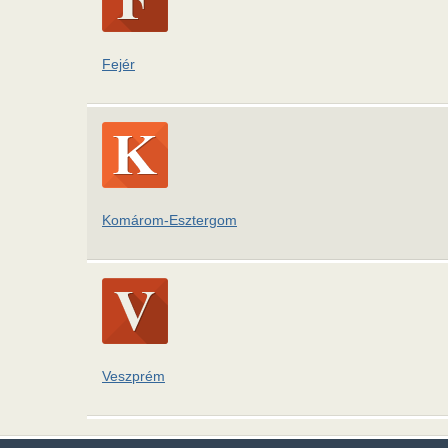
Fejér
Komárom-Esztergom
Veszprém