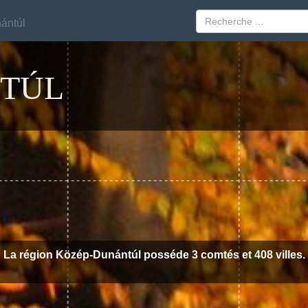
ántúl
ántúl
TÚL
La région Közép-Dunántúl posséde 3 comtés et 408 villes.