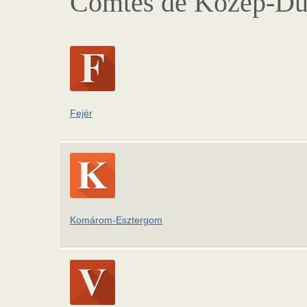
Comtés de Közép-Du
Fejér
Komárom-Esztergom