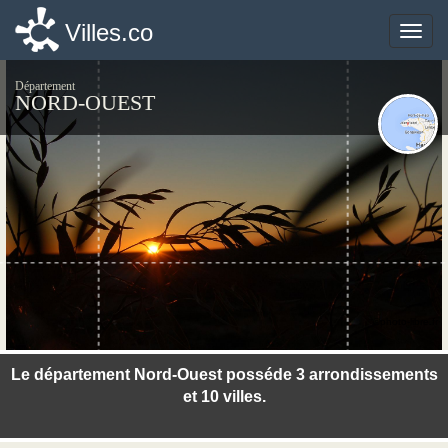
Villes.co
Villes.co
Toggle
Toggle
naviga
naviga
Département
NORD-OUEST
©photo-libre.fr
Le département Nord-Ouest posséde 3 arrondissements
et 10 villes.