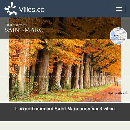
Villes.co
Villes.co
Toggle
Toggle
naviga
naviga
Arrondissement
SAINT-MARC
©photo-libre.fr
L'arrondissement Saint-Marc posséde 3 villes.