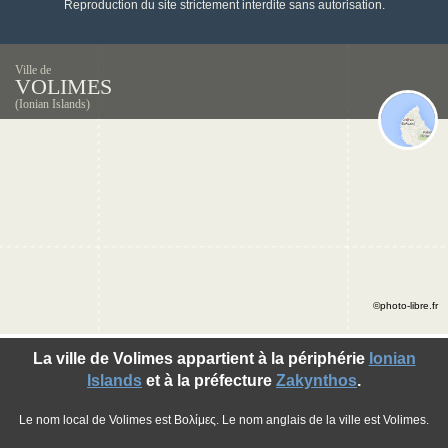
Reproduction du site strictement interdite sans autorisation.
Ville de
VOLIMES
(Ionian Islands)
©photo-libre.fr
La ville de Volimes appartient à la périphérie
Ionian
Islands
et à la préfecture
Zakynthos
.
Le nom local de Volimes est Βολίμες. Le nom anglais de la ville est Volimes.