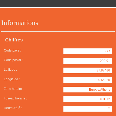
Informations
Chiffres
Code pays :
GR
Code postal :
290-91
Latitude :
37.87486
Longitude :
20.65820
Zone horaire :
Europe/Athens
Fuseau horaire :
UTC+2
Heure d'été :
Y