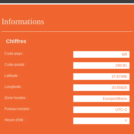
Informations
Chiffres
Code pays :
GR
Code postal :
290-91
Latitude :
37.87486
Longitude :
20.65820
Zone horaire :
Europe/Athens
Fuseau horaire :
UTC+2
Heure d'été :
Y