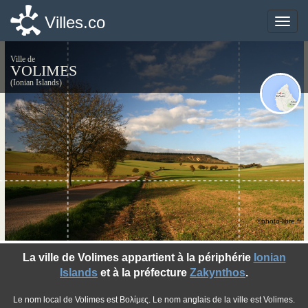
Villes.co
Villes.co
Toggle
Toggle
naviga
naviga
Ville de
VOLIMES
(Ionian Islands)
©photo-libre.fr
La ville de Volimes appartient à la périphérie
Ionian
Islands
et à la préfecture
Zakynthos
.
Le nom local de Volimes est Βολίμες. Le nom anglais de la ville est Volimes.