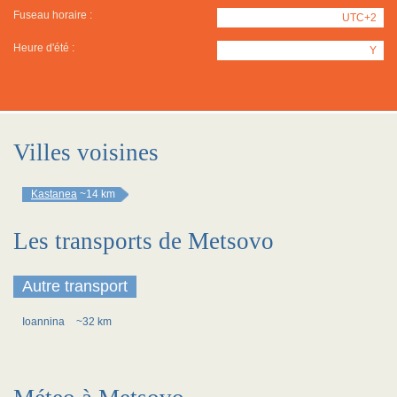
Fuseau horaire :
UTC+2
Heure d'été :
Y
Villes voisines
Kastanea
~14 km
Les transports de Metsovo
Autre transport
Ioannina
~32 km