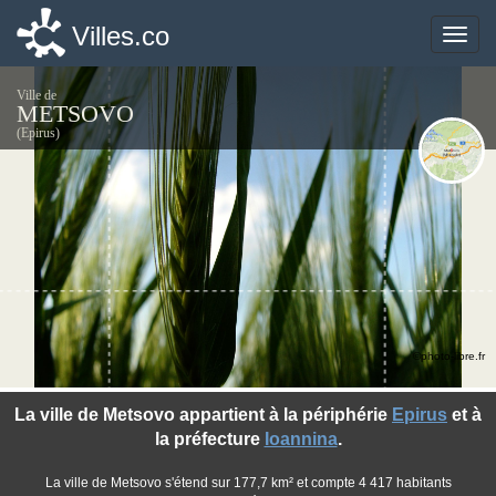
Villes.co
Villes.co
Toggle
Toggle
naviga
naviga
Ville de
METSOVO
(Epirus)
©photo-libre.fr
La ville de Metsovo appartient à la périphérie
Epirus
et à
la préfecture
Ioannina
.
La ville de Metsovo s'étend sur 177,7 km² et compte 4 417 habitants