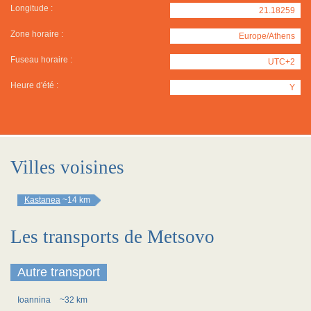
Longitude :
21.18259
Zone horaire :
Europe/Athens
Fuseau horaire :
UTC+2
Heure d'été :
Y
Villes voisines
Kastanea
~14 km
Les transports de Metsovo
Autre transport
Ioannina
~32 km