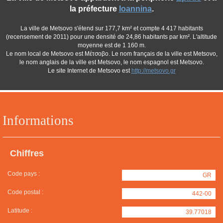
la préfecture
Ioannina
.
La ville de Metsovo s'étend sur 177,7 km² et compte 4 417 habitants
(recensement de 2011) pour une densité de 24,86 habitants par km². L'altitude
moyenne est de 1 160 m.
Le nom local de Metsovo est Μέτσοβο. Le nom français de la ville est Metsovo,
le nom anglais de la ville est Metsovo, le nom espagnol est Metsovo.
Le site Internet de Metsovo est
http://metsovo.gr
Informations
Chiffres
Code pays :
GR
Code postal :
442-00
Latitude :
39.77018