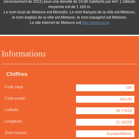
(recensement de 2011) pour une densité de 24,86 habitants par km². L'altitude
moyenne est de 1 160 m.
Le nom local de Metsovo est Μέτσοβο. Le nom français de la ville est Metsovo,
le nom anglais de la ville est Metsovo, le nom espagnol est Metsovo.
Le site Internet de Metsovo est
http://metsovo.gr
Informations
Chiffres
Code pays :
GR
Code postal :
442-00
Latitude :
39.77018
Longitude :
21.18259
Zone horaire :
Europe/Athens