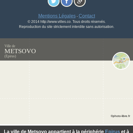
Mentions Légales
Contact
-
© 2014 http://www.villes.co. Tous droits réservés.
Reproduction du site strictement interdite sans autorisation.
Ville de
METSOVO
(Epirus)
©photo-libre.fr
La ville de Metsovo appartient à la périphérie
Epirus
et à