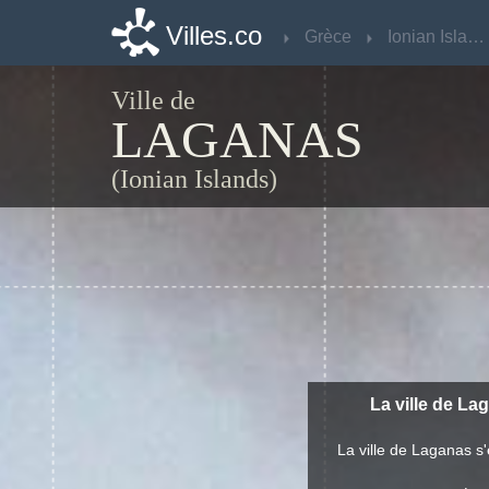
Villes.co
Villes.co
Grèce
Grèce
Ionian Islands
Ionian Islands
Ville de
LAGANAS
(Ionian Islands)
La ville de La
La ville de Laganas s