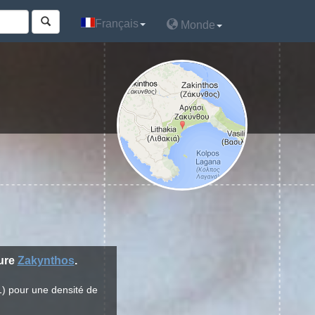
Français
Français
Monde
Monde
ture
Zakynthos
.
1) pour une densité de