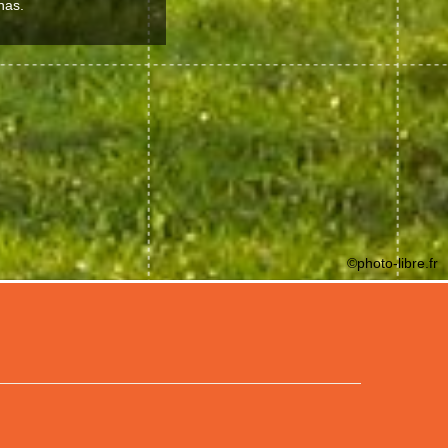
nas.
©photo-libre.fr