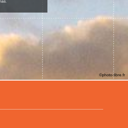
nas.
©photo-libre.fr