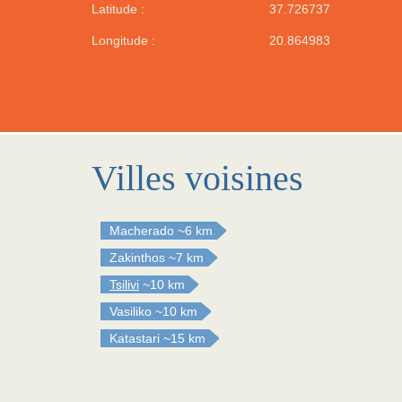
Latitude :
37.726737
Longitude :
20.864983
Villes voisines
Macherado
~6 km
Zakinthos
~7 km
Tsilivi
~10 km
Vasiliko
~10 km
Katastari
~15 km