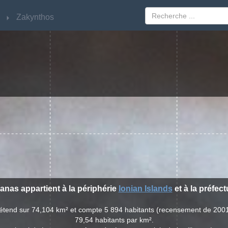
Zakynthos
Zakynthos
ganas appartient à la périphérie
Ionian Islands
et à la préfec
'étend sur 74,104 km² et compte 5 894 habitants (recensement de 200
79,54 habitants par km².