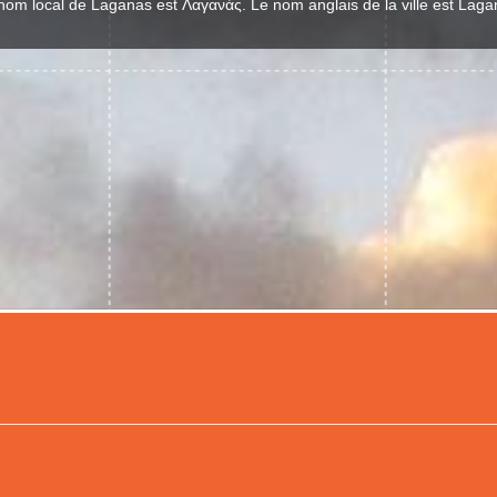
nom local de Laganas est Λαγανάς. Le nom anglais de la ville est Laga