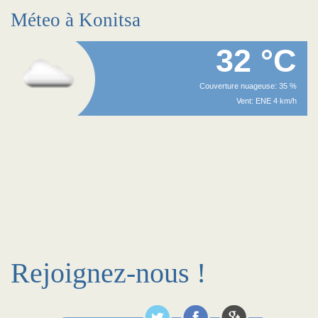
Méteo à Konitsa
32 °C
Couverture nuageuse: 35 %
Vent: ENE 4 km/h
Rejoignez-nous !