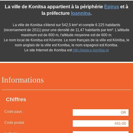
La ville de Konitsa appartient à la périphérie
Epirus
et à
la préfecture
Ioannina
.
La ville de Konitsa s'étend sur 542,5 km² et compte 6 225 habitants
(recensement de 2011) pour une densité de 11,47 habitants par km². L'altitude
maximum est de 600 m, l'altitude moyenne est de 600 m.
Le nom local de Konitsa est Κόνιτσα. Le nom français de la ville est Kónitsa, le
nom anglais de la ville est Konitsa, le nom espagnol est Konitsa.
Le site Internet de Konitsa est
http://www.e-konitsa.gr
Informations
Chiffres
Code pays :
GR
Code postal :
441-00