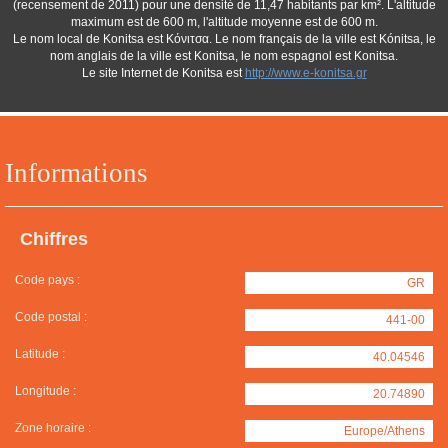
(recensement de 2011) pour une densité de 11,47 habitants par km². L'altitude
maximum est de 600 m, l'altitude moyenne est de 600 m.
Le nom local de Konitsa est Κόνιτσα. Le nom français de la ville est Kónitsa, le
nom anglais de la ville est Konitsa, le nom espagnol est Konitsa.
Le site Internet de Konitsa est
http://www.e-konitsa.gr
Informations
Chiffres
Code pays :
GR
Code postal :
441-00
Latitude :
40.04546
Longitude :
20.74890
Zone horaire :
Europe/Athens