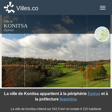
Villes.co
Villes.co
Toggle
Toggle
naviga
naviga
Ville de
KONITSA
(Epirus)
©photo-libre.fr
La ville de Konitsa appartient à la périphérie
Epirus
et à
la préfecture
Ioannina
.
La ville de Konitsa s'étend sur 542,5 km² et compte 6 225 habitants