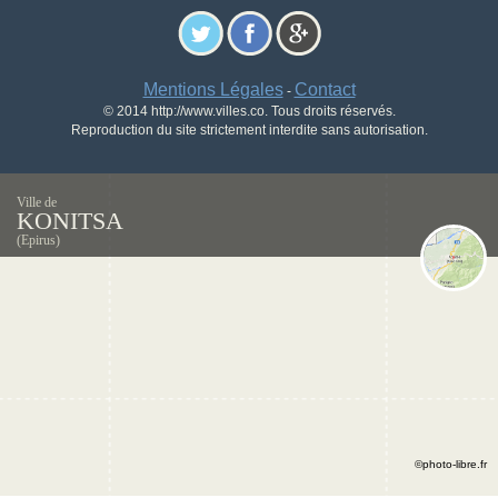
Mentions Légales
Contact
-
© 2014 http://www.villes.co. Tous droits réservés.
Reproduction du site strictement interdite sans autorisation.
Ville de
KONITSA
(Epirus)
©photo-libre.fr