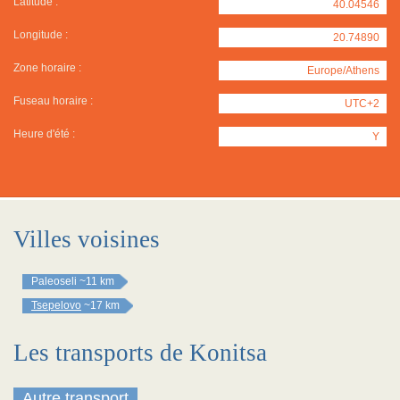
Latitude :
40.04546
Longitude :
20.74890
Zone horaire :
Europe/Athens
Fuseau horaire :
UTC+2
Heure d'été :
Y
Villes voisines
Paleoseli
~11 km
Tsepelovo
~17 km
Les transports de Konitsa
Autre transport