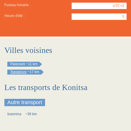
Fuseau horaire :
UTC+2
Heure d'été :
Y
Villes voisines
Paleoseli
~11 km
Tsepelovo
~17 km
Les transports de Konitsa
Autre transport
Ioannina
~39 km