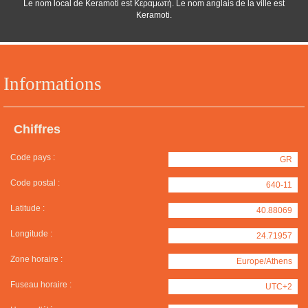
Le nom local de Keramoti est Κεραμωτή. Le nom anglais de la ville est
Keramoti.
Informations
Chiffres
Code pays :
GR
Code postal :
640-11
Latitude :
40.88069
Longitude :
24.71957
Zone horaire :
Europe/Athens
Fuseau horaire :
UTC+2