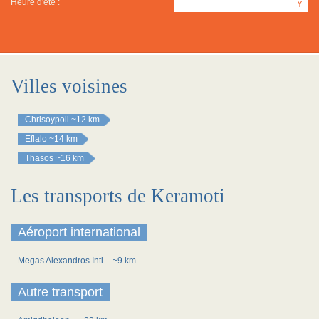
Heure d'été :
Y
Villes voisines
Chrisoypoli
~12 km
Eflalo
~14 km
Thasos
~16 km
Les transports de Keramoti
Aéroport international
Megas Alexandros Intl
~9 km
Autre transport