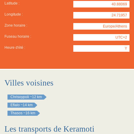
Latitude :
40.88069
Longitude :
24.71957
Zone horaire :
Europe/Athens
Fuseau horaire :
UTC+2
Heure d'été :
Y
Villes voisines
Chrisoypoli
~12 km
Eflalo
~14 km
Thasos
~16 km
Les transports de Keramoti