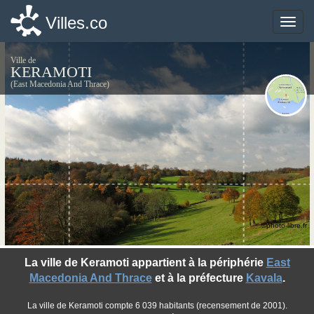
Villes.co
Villes.co
Toggle
Toggle
naviga
naviga
Ville de
KERAMOTI
(East Macedonia And Thrace)
©photo-libre.fr
La ville de Keramoti appartient à la périphérie
East
Macedonia And Thrace
et à la préfecture
Kavala
.
La ville de Keramoti compte 6 039 habitants (recensement de 2001).