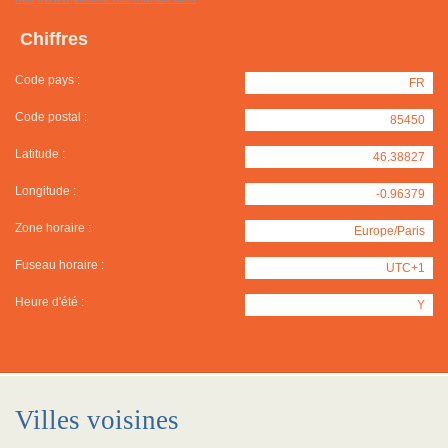
Chiffres
Code pays :
FR
Code postal :
85450
Latitude :
46.38827
Longitude :
-0.96379
Zone horaire :
Europe/Paris
Fuseau horaire :
UTC+1
Heure d'été :
Y
Villes voisines