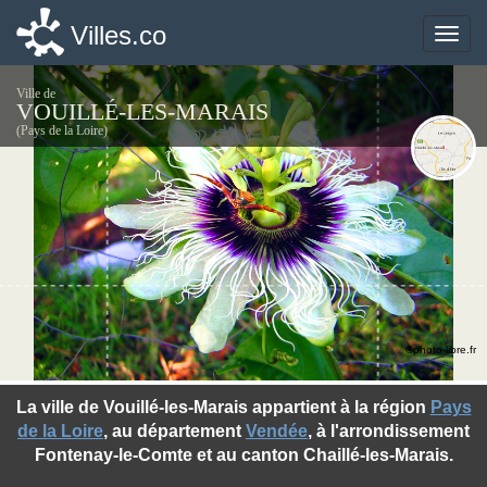
Villes.co
Villes.co
Toggle
Toggle
naviga
naviga
Ville de
VOUILLÉ-LES-MARAIS
(Pays de la Loire)
©photo-libre.fr
La ville de Vouillé-les-Marais appartient à la région
Pays
de la Loire
, au département
Vendée
, à l'arrondissement
Fontenay-le-Comte et au canton Chaillé-les-Marais.