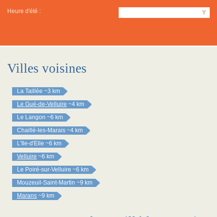
Heure d'été :
Y
Villes voisines
La Taillée
~3 km
Le Gué-de-Velluire
~4 km
Le Langon
~6 km
Chaillé-les-Marais
~4 km
L'Ile-d'Elle
~6 km
Velluire
~6 km
Le Poiré-sur-Velluire
~6 km
Mouzeuil-Saint-Martin
~9 km
Marans
~9 km