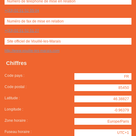
Numéro de téléphone de mise en relation
+(33) 02 51 52 55 04
Numéro de fax de mise en relation
+(33) 02 51 52 51 27
Site officiel de Vouillé-les-Marais
http://www.vouille-les-marais.com
Chiffres
Code pays :
FR
Code postal :
85450
Latitude :
46.38827
Longitude :
-0.96379
Zone horaire :
Europe/Paris
Fuseau horaire :
UTC+1