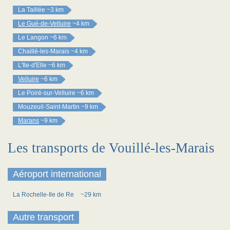
La Taillée
~3 km
Le Gué-de-Velluire
~4 km
Le Langon
~6 km
Chaillé-les-Marais
~4 km
L'Ile-d'Elle
~6 km
Velluire
~6 km
Le Poiré-sur-Velluire
~6 km
Mouzeuil-Saint-Martin
~9 km
Marans
~9 km
Les transports de Vouillé-les-Marais
Aéroport international
La Rochelle-Ile de Re
~29 km
Autre transport