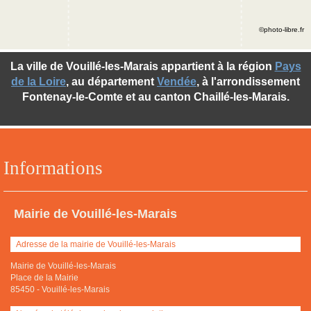
©photo-libre.fr
La ville de Vouillé-les-Marais appartient à la région
Pays
de la Loire
, au département
Vendée
, à l'arrondissement
Fontenay-le-Comte et au canton Chaillé-les-Marais.
Informations
Mairie de Vouillé-les-Marais
Adresse de la mairie de Vouillé-les-Marais
Mairie de Vouillé-les-Marais
Place de la Mairie
85450
-
Vouillé-les-Marais