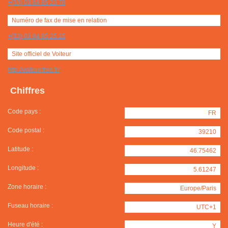
+(33) 03 84 85 23 78
Numéro de fax de mise en relation
+(33) 03 84 85 25 15
Site officiel de Voiteur
http://voiteur.free.fr/
Chiffres
Code pays :
FR
Code postal :
39210
Latitude :
46.75462
Longitude :
5.61247
Zone horaire :
Europe/Paris
Fuseau horaire :
UTC+1
Heure d'été :
Y