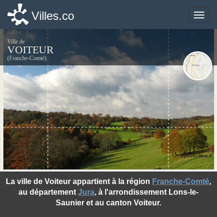
Villes.co
Villes.co
Toggle
Toggle
naviga
naviga
Ville de
VOITEUR
(Franche-Comté)
©photo-libre.fr
La ville de Voiteur appartient à la région
Franche-Comté
,
au département
Jura
, à l'arrondissement Lons-le-
Saunier et au canton Voiteur.