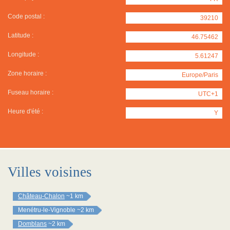
Code postal :
39210
Latitude :
46.75462
Longitude :
5.61247
Zone horaire :
Europe/Paris
Fuseau horaire :
UTC+1
Heure d'été :
Y
Villes voisines
Château-Chalon
~1 km
Menétru-le-Vignoble
~2 km
Domblans
~2 km