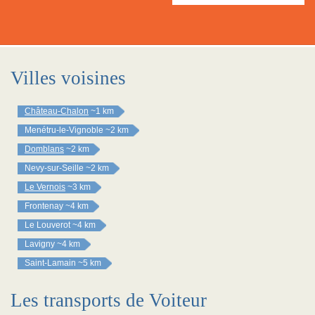
Villes voisines
Château-Chalon
~1 km
Menétru-le-Vignoble
~2 km
Domblans
~2 km
Nevy-sur-Seille
~2 km
Le Vernois
~3 km
Frontenay
~4 km
Le Louverot
~4 km
Lavigny
~4 km
Saint-Lamain
~5 km
Les transports de Voiteur