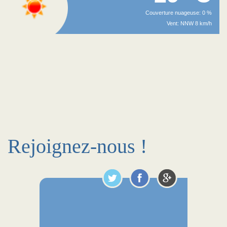
Couverture nuageuse: 0 %
Vent: NNW 8 km/h
Rejoignez-nous !