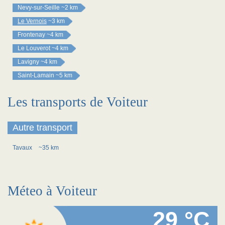
Nevy-sur-Seille
~2 km
Le Vernois
~3 km
Frontenay
~4 km
Le Louverot
~4 km
Lavigny
~4 km
Saint-Lamain
~5 km
Les transports de Voiteur
Autre transport
Tavaux
~35 km
Méteo à Voiteur
29 °C