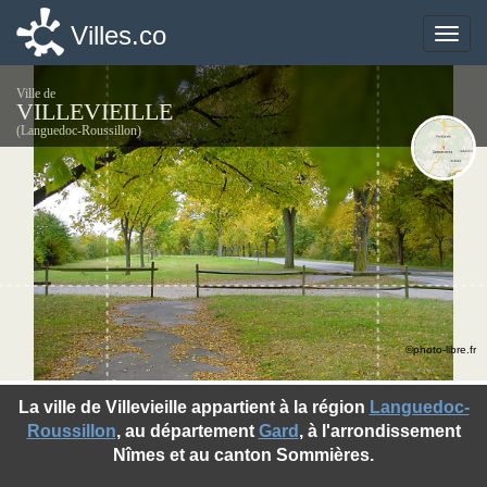
Villes.co
Villes.co
Toggle
Toggle
naviga
naviga
Ville de
VILLEVIEILLE
(Languedoc-Roussillon)
©photo-libre.fr
La ville de Villevieille appartient à la région
Languedoc-
Roussillon
, au département
Gard
, à l'arrondissement
Nîmes et au canton Sommières.