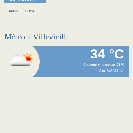
Deaux
~32 km
Méteo à Villevieille
34 °C
Couverture nuageuse: 21 %
Vent: SW 23 km/h