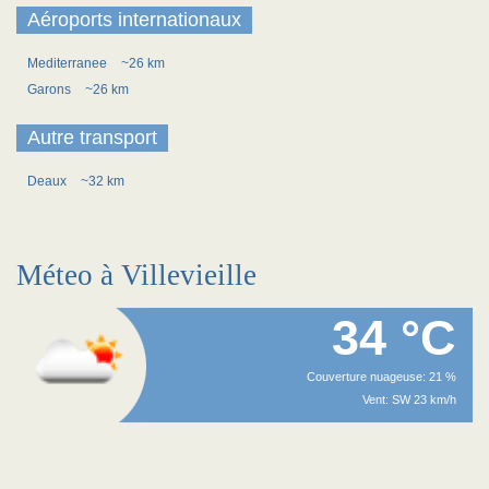
Aéroports internationaux
Mediterranee
~26 km
Garons
~26 km
Autre transport
Deaux
~32 km
Méteo à Villevieille
34 °C
Couverture nuageuse: 21 %
Vent: SW 23 km/h