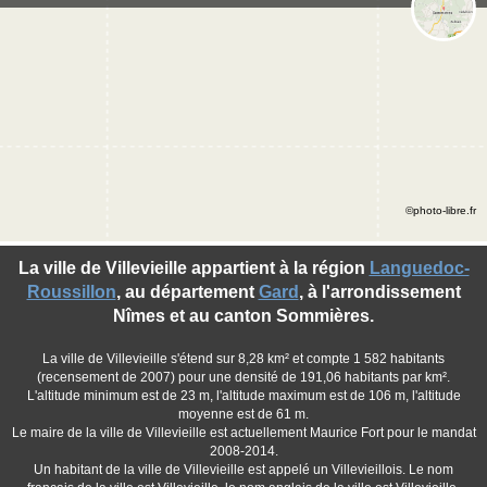
©photo-libre.fr
La ville de Villevieille appartient à la région
Languedoc-
Roussillon
, au département
Gard
, à l'arrondissement
Nîmes et au canton Sommières.
La ville de Villevieille s'étend sur 8,28 km² et compte 1 582 habitants
(recensement de 2007) pour une densité de 191,06 habitants par km².
L'altitude minimum est de 23 m, l'altitude maximum est de 106 m, l'altitude
moyenne est de 61 m.
Le maire de la ville de Villevieille est actuellement Maurice Fort pour le mandat
2008-2014.
Un habitant de la ville de Villevieille est appelé un Villevieillois. Le nom