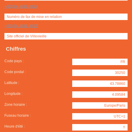
+(33) 04 66 80 03 24
Numéro de fax de mise en relation
+(33) 04 66 80 40 15
Site officiel de Villevieille
Chiffres
Code pays :
FR
Code postal :
30250
Latitude :
43.78860
Longitude :
4.09584
Zone horaire :
Europe/Paris
Fuseau horaire :
UTC+1
Heure d'été :
Y