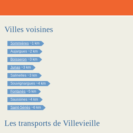
Villes voisines
Sommières
~1 km
Aujargues
~2 km
Boisseron
~3 km
Junas
~3 km
Salinelles
~3 km
Souvignargues
~4 km
Fontanès
~5 km
Saussines
~4 km
Saint-Sériès
~6 km
Les transports de Villevieille