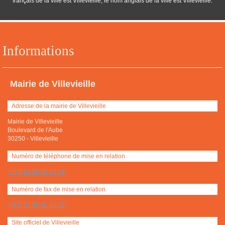
français de la ville est Villevieille, le nom anglais de la ville est Villevieille.
Informations
Mairie de Villevieille
Adresse de la mairie de Villevieille
Mairie de Villevieille
Boulevard de l'Aube
30250
-
Villevieille
Numéro de téléphone de mise en relation
+(33) 04 66 80 03 24
Numéro de fax de mise en relation
+(33) 04 66 80 40 15
Site officiel de Villevieille