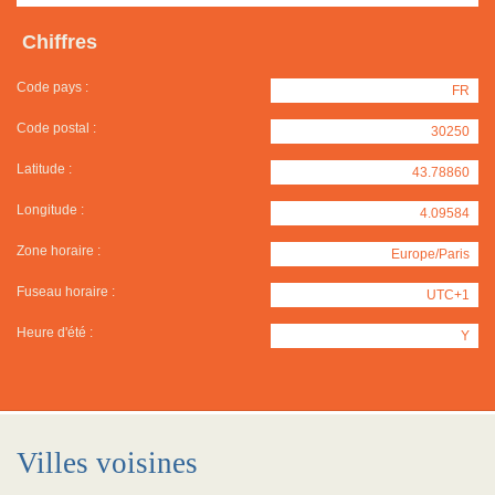
Chiffres
Code pays :
FR
Code postal :
30250
Latitude :
43.78860
Longitude :
4.09584
Zone horaire :
Europe/Paris
Fuseau horaire :
UTC+1
Heure d'été :
Y
Villes voisines