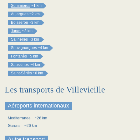
Sommières
~1 km
Aujargues
~2 km
Boisseron
~3 km
Junas
~3 km
Salinelles
~3 km
Souvignargues
~4 km
Fontanès
~5 km
Saussines
~4 km
Saint-Sériès
~6 km
Les transports de Villevieille
Aéroports internationaux
Mediterranee
~26 km
Garons
~26 km
Autre transport