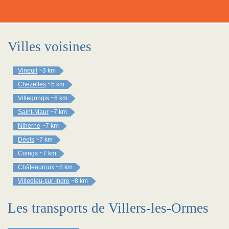
Villes voisines
Vineuil
~3 km
Chezelles
~5 km
Villegongis
~6 km
Saint-Maur
~7 km
Niherne
~7 km
Déols
~7 km
Coings
~7 km
Châteauroux
~8 km
Villedieu-sur-Indre
~8 km
Les transports de Villers-les-Ormes