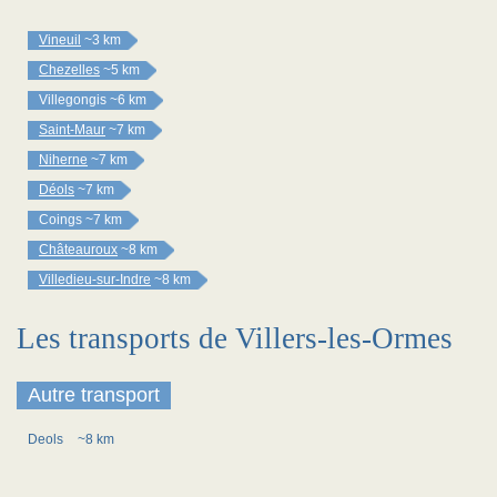
Vineuil
~3 km
Chezelles
~5 km
Villegongis
~6 km
Saint-Maur
~7 km
Niherne
~7 km
Déols
~7 km
Coings
~7 km
Châteauroux
~8 km
Villedieu-sur-Indre
~8 km
Les transports de Villers-les-Ormes
Autre transport
Deols
~8 km