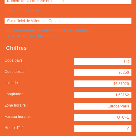
Numéro de fax de mise en relation
+(33) 02 54 36 15 44
Site officiel de Villers-les-Ormes
http://www.valdelindrebrenne.com/centre/page.php?
theme=presentation&page=vill
Chiffres
Code pays :
FR
Code postal :
36250
Latitude :
46.87020
Longitude :
1.63162
Zone horaire :
Europe/Paris
Fuseau horaire :
UTC+1
Heure d'été :
Y