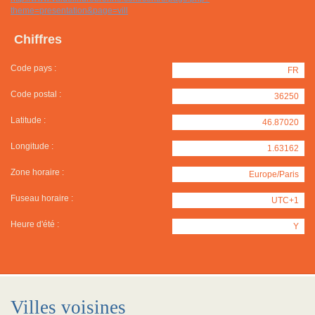
theme=presentation&page=vill
Chiffres
Code pays :
FR
Code postal :
36250
Latitude :
46.87020
Longitude :
1.63162
Zone horaire :
Europe/Paris
Fuseau horaire :
UTC+1
Heure d'été :
Y
Villes voisines