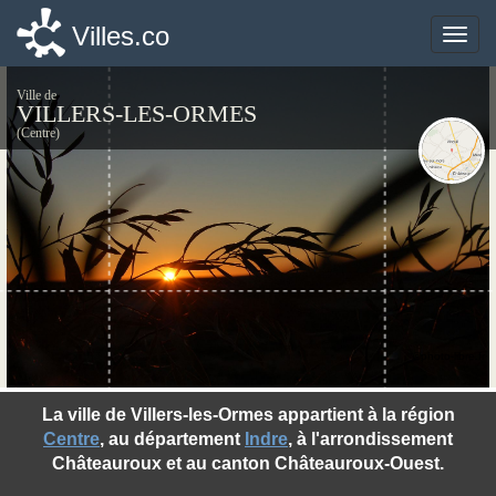
Villes.co
Villes.co
Toggle
Toggle
naviga
naviga
Ville de
VILLERS-LES-ORMES
(Centre)
©photo-libre.fr
La ville de Villers-les-Ormes appartient à la région
Centre
, au département
Indre
, à l'arrondissement
Châteauroux et au canton Châteauroux-Ouest.