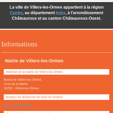
La ville de Villers-les-Ormes appartient à la région
Centre
, au département
Indre
, à l'arrondissement
Châteauroux et au canton Châteauroux-Ouest.
Informations
Mairie de Villers-les-Ormes
Adresse de la mairie de Villers-les-Ormes
Mairie de Villers-les-Ormes
3 rue de la Mairie
36250
-
Villers-les-Ormes
Numéro de téléphone de mise en relation
+(33) 02 54 36 68 08