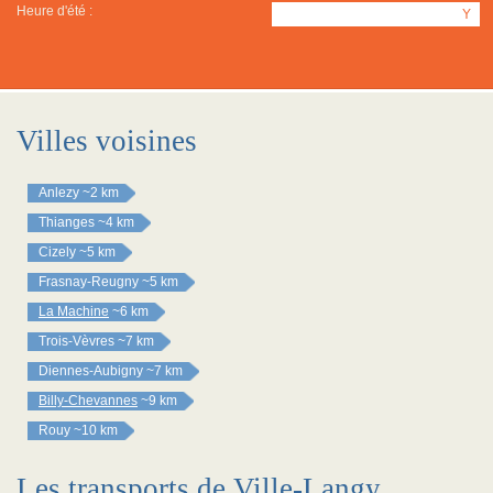
Heure d'été :
Y
Villes voisines
Anlezy
~2 km
Thianges
~4 km
Cizely
~5 km
Frasnay-Reugny
~5 km
La Machine
~6 km
Trois-Vèvres
~7 km
Diennes-Aubigny
~7 km
Billy-Chevannes
~9 km
Rouy
~10 km
Les transports de Ville-Langy