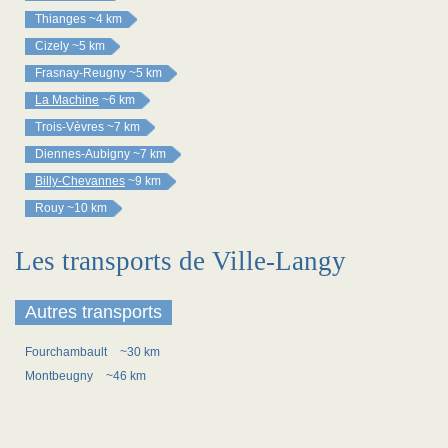
Thianges
~4 km
Cizely
~5 km
Frasnay-Reugny
~5 km
La Machine
~6 km
Trois-Vèvres
~7 km
Diennes-Aubigny
~7 km
Billy-Chevannes
~9 km
Rouy
~10 km
Les transports de Ville-Langy
Autres transports
Fourchambault
~30 km
Montbeugny
~46 km