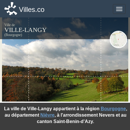
Villes.co
Villes.co
Toggle
Toggle
naviga
naviga
Ville de
VILLE-LANGY
(Bourgogne)
©photo-libre.fr
La ville de Ville-Langy appartient à la région
Bourgogne
,
au département
Nièvre
, à l'arrondissement Nevers et au
canton Saint-Benin-d'Azy.