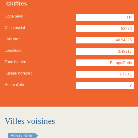
Chiffres
Code pays :
FR
Code postal :
58270
Latitude :
46.94326
Longitude :
3.49917
Zone horaire :
Europe/Paris
Fuseau horaire :
UTC+1
Heure d'été :
Y
Villes voisines
Anlezy
~2 km