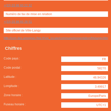
+(33) 03 86 60 22 32
Numéro de fax de mise en relation
+(33) 03 86 60 28 51
Site officiel de Ville-Langy
http://com.des.amognes.free.fr/vie_locale/commune/presentation/htvlangy.htm
Chiffres
Code pays :
FR
Code postal :
58270
Latitude :
46.94326
Longitude :
3.49917
Zone horaire :
Europe/Paris
Fuseau horaire :
UTC+1