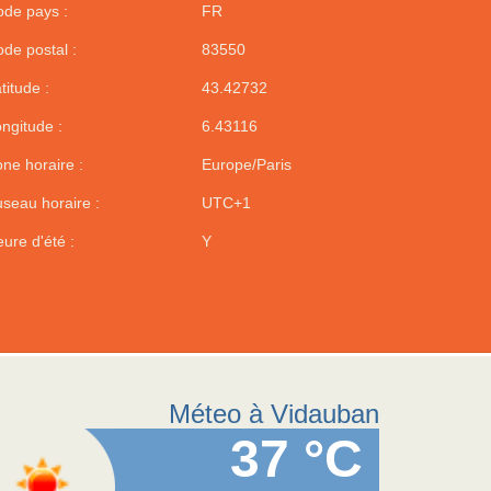
de pays :
FR
de postal :
83550
titude :
43.42732
ngitude :
6.43116
ne horaire :
Europe/Paris
seau horaire :
UTC+1
ure d'été :
Y
Méteo à Vidauban
37 °C