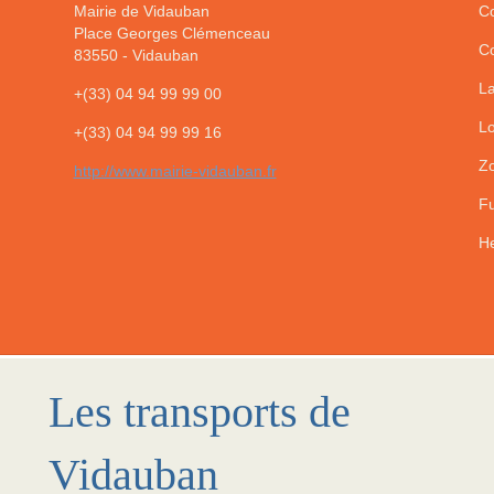
Mairie de Vidauban
Co
Place Georges Clémenceau
Co
83550
-
Vidauban
La
+(33) 04 94 99 99 00
Lo
+(33) 04 94 99 99 16
Zo
http://www.mairie-vidauban.fr
Fu
He
Les transports de
Vidauban