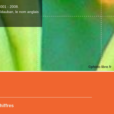
2001 - 2008.
 Vidauban, le nom anglais
©photo-libre.fr
hiffres