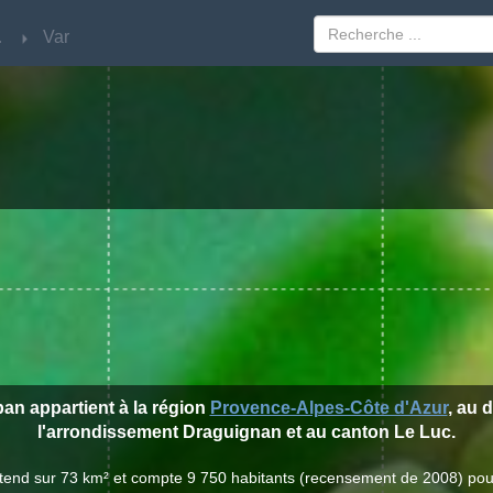
'Azur
'Azur
Var
Var
ban appartient à la région
Provence-Alpes-Côte d'Azur
, au 
l'arrondissement Draguignan et au canton Le Luc.
'étend sur 73 km² et compte 9 750 habitants (recensement de 2008) pou