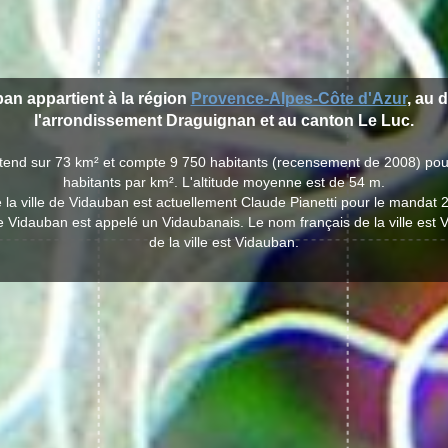
ban appartient à la région
Provence-Alpes-Côte d'Azur
, au 
l'arrondissement Draguignan et au canton Le Luc.
'étend sur 73 km² et compte 9 750 habitants (recensement de 2008) pou
habitants par km². L'altitude moyenne est de 54 m.
 la ville de Vidauban est actuellement Claude Pianetti pour le mandat 
de Vidauban est appelé un Vidaubanais. Le nom français de la ville est
de la ville est Vidauban.