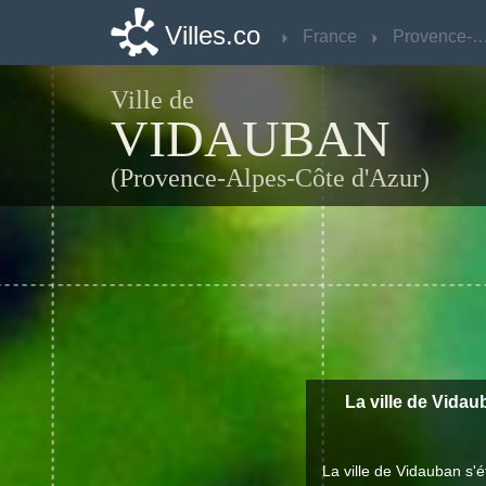
Villes.co
Villes.co
France
France
Provence-Alpes-Côte d
Provence-Alpes-Côte d
Ville de
VIDAUBAN
(Provence-Alpes-Côte d'Azur)
La ville de Vidau
La ville de Vidauban s