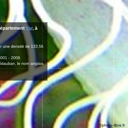
département
Var
, à
r une densité de 133,56
2001 - 2008.
 Vidauban, le nom anglais
©photo-libre.fr