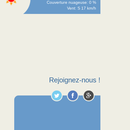
Couverture nuageuse: 0 %
Vent: S 17 km/h
Rejoignez-nous !