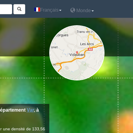
Français
Français
Monde
Monde
département
Var
, à
r une densité de 133,56