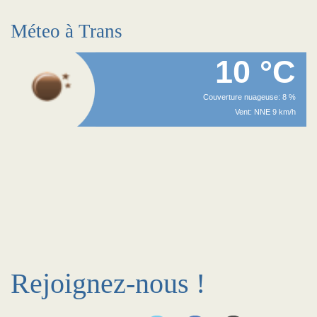
Méteo à Trans
10 °C
Couverture nuageuse: 8 %
Vent: NNE 9 km/h
Rejoignez-nous !