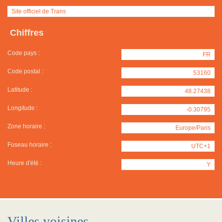
Site officiel de Trans
Chiffres
Code pays :
FR
Code postal :
53160
Latitude :
48.27438
Longitude :
-0.30795
Zone horaire :
Europe/Paris
Fuseau horaire :
UTC+1
Heure d'été :
Y
Villes voisines