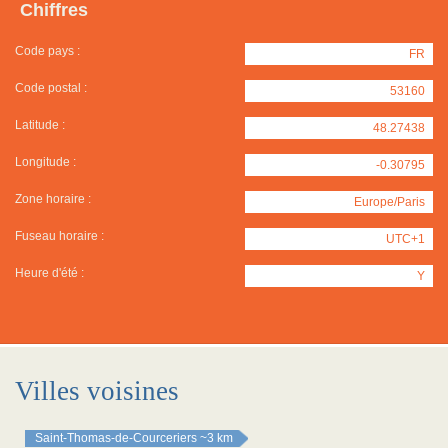
Chiffres
Code pays :
FR
Code postal :
53160
Latitude :
48.27438
Longitude :
-0.30795
Zone horaire :
Europe/Paris
Fuseau horaire :
UTC+1
Heure d'été :
Y
Villes voisines
Saint-Thomas-de-Courceriers
~3 km