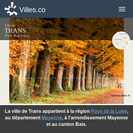
Villes.co
Villes.co
Toggle
Toggle
naviga
naviga
Ville de
TRANS
(Pays de la Loire)
©photo-libre.fr
La ville de Trans appartient à la région
Pays de la Loire
,
au département
Mayenne
, à l'arrondissement Mayenne
et au canton Bais.