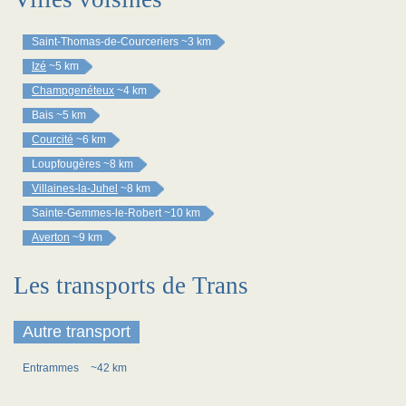
Saint-Thomas-de-Courceriers
~3 km
Izé
~5 km
Champgenéteux
~4 km
Bais
~5 km
Courcité
~6 km
Loupfougères
~8 km
Villaines-la-Juhel
~8 km
Sainte-Gemmes-le-Robert
~10 km
Averton
~9 km
Les transports de Trans
Autre transport
Entrammes
~42 km