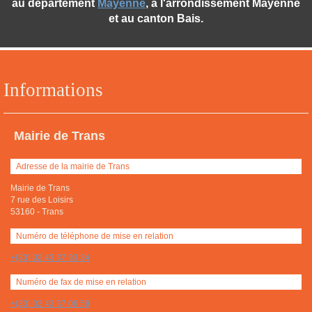
au département
Mayenne
, à l'arrondissement Mayenne
et au canton Bais.
Informations
Mairie de Trans
Adresse de la mairie de Trans
Mairie de Trans
7 rue des Loisirs
53160
-
Trans
Numéro de téléphone de mise en relation
+(33) 02 43 37 93 34
Numéro de fax de mise en relation
+(33) 02 43 37 06 59