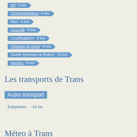
Izé
~5 km
Champgenéteux
~4 km
Bais
~5 km
Courcité
~6 km
Loupfougères
~8 km
Villaines-la-Juhel
~8 km
Sainte-Gemmes-le-Robert
~10 km
Averton
~9 km
Les transports de Trans
Autre transport
Entrammes
~42 km
Méteo à Trans