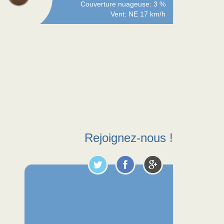
Couverture nuageuse: 3 %
Vent: NE 17 km/h
Rejoignez-nous !