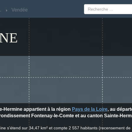
Loire
Loire
Vendée
Vendée
INE
te-Hermine appartient à la région
Pays de la Loire
, au dépar
rrondissement Fontenay-le-Comte et au canton Sainte-Herm
mine s'étend sur 34,47 km² et compte 2 557 habitants (recensement de