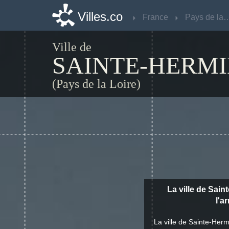
Villes.co
Villes.co
France
France
Pays de la 
Pays de la 
Ville de
SAINTE-HERM
(Pays de la Loire)
La ville de Sain
l'a
La ville de Sainte-Her