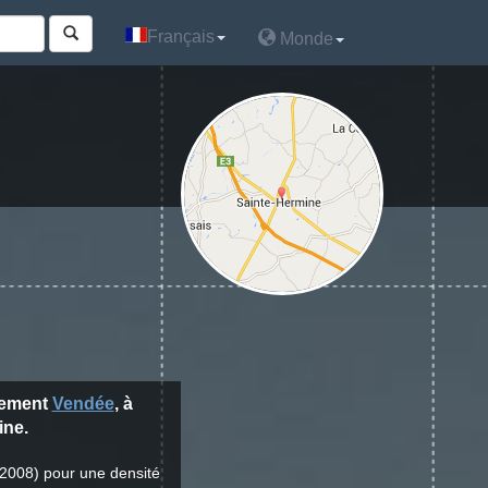
Français
Français
Monde
Monde
tement
Vendée
, à
ine.
 2008) pour une densité