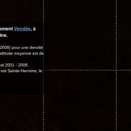
tement
Vendée
, à
ine.
 2008) pour une densité
'altitude moyenne est de
at 2001 - 2008.
 est Sainte-Hermine, le
©photo-libre.fr