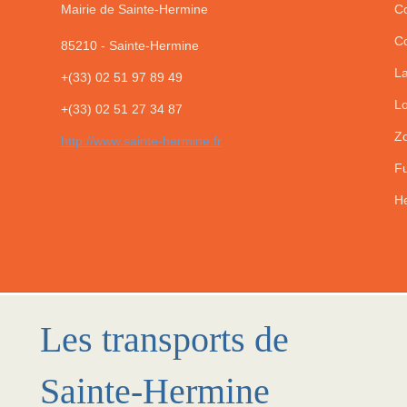
Mairie de Sainte-Hermine
Co
Co
85210
-
Sainte-Hermine
La
+(33) 02 51 97 89 49
Lo
+(33) 02 51 27 34 87
Zo
http://www.sainte-hermine.fr
Fu
He
Les transports de
Sainte-Hermine