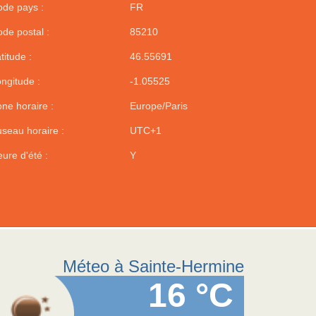
de pays :
FR
de postal :
85210
titude :
46.55691
ngitude :
-1.05525
ne horaire :
Europe/Paris
seau horaire :
UTC+1
ure d'été :
Y
Méteo à Sainte-Hermine
16 °C