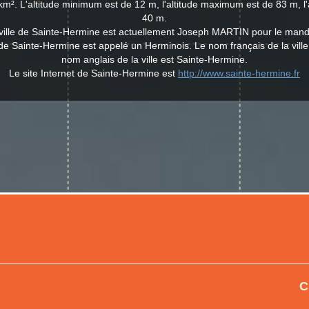
km². L'altitude minimum est de 12 m, l'altitude maximum est de 83 m, l
40 m.
 ville de Sainte-Hermine est actuellement Joseph MARTIN pour le mand
e de Sainte-Hermine est appelé un Herminois. Le nom français de la ville
nom anglais de la ville est Sainte-Hermine.
Le site Internet de Sainte-Hermine est
http://www.sainte-hermine.fr
C