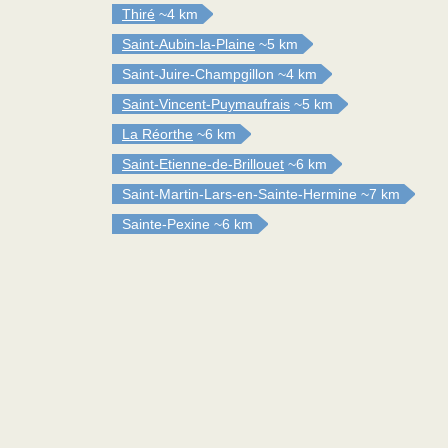
Thiré
~4 km
Saint-Aubin-la-Plaine
~5 km
Saint-Juire-Champgillon
~4 km
Saint-Vincent-Puymaufrais
~5 km
La Réorthe
~6 km
Saint-Etienne-de-Brillouet
~6 km
Saint-Martin-Lars-en-Sainte-Hermine
~7 km
Sainte-Pexine
~6 km