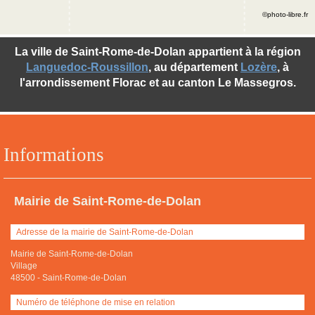
©photo-libre.fr
La ville de Saint-Rome-de-Dolan appartient à la région
Languedoc-Roussillon
, au département
Lozère
, à
l'arrondissement Florac et au canton Le Massegros.
Informations
Mairie de Saint-Rome-de-Dolan
Adresse de la mairie de Saint-Rome-de-Dolan
Mairie de Saint-Rome-de-Dolan
Village
48500
-
Saint-Rome-de-Dolan
Numéro de téléphone de mise en relation