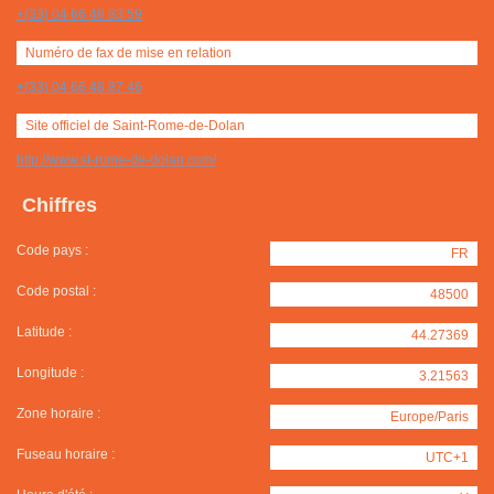
+(33) 04 66 48 83 59
Numéro de fax de mise en relation
+(33) 04 66 48 87 46
Site officiel de Saint-Rome-de-Dolan
http://www.st-rome-de-dolan.com/
Chiffres
Code pays :
FR
Code postal :
48500
Latitude :
44.27369
Longitude :
3.21563
Zone horaire :
Europe/Paris
Fuseau horaire :
UTC+1