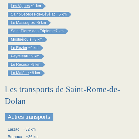
Les Vignes
~1 km
Saint-Georges-de-Lévéjac
~5 km
Le Massegros
~5 km
Saint-Pierre-des-Tripiers
~7 km
Mostuéjouls
~8 km
Le Rozier
~9 km
Peyreleau
~9 km
Le Recoux
~9 km
La Malène
~9 km
Les transports de Saint-Rome-de-
Dolan
Autres transports
Larzac
~32 km
Brenoux
~36 km