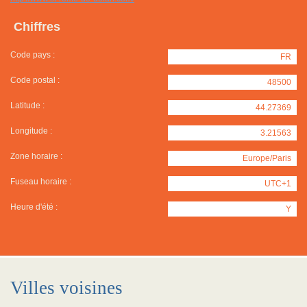
Chiffres
Code pays :
FR
Code postal :
48500
Latitude :
44.27369
Longitude :
3.21563
Zone horaire :
Europe/Paris
Fuseau horaire :
UTC+1
Heure d'été :
Y
Villes voisines