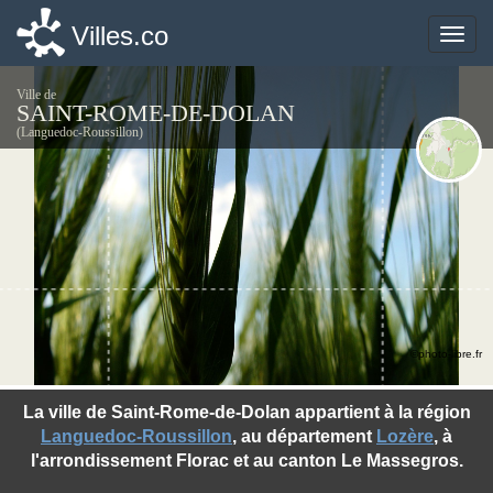
Villes.co
Villes.co
Toggle
Toggle
naviga
naviga
Ville de
SAINT-ROME-DE-DOLAN
(Languedoc-Roussillon)
©photo-libre.fr
La ville de Saint-Rome-de-Dolan appartient à la région
Languedoc-Roussillon
, au département
Lozère
, à
l'arrondissement Florac et au canton Le Massegros.