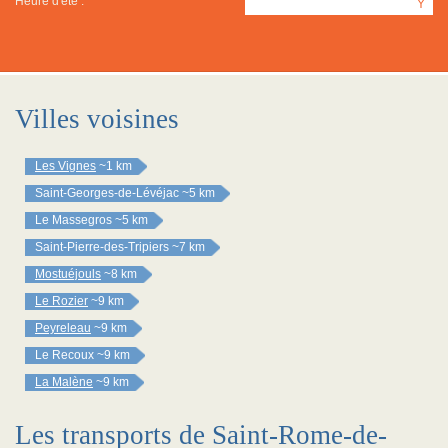
Heure d'été :
Y
Villes voisines
Les Vignes
~1 km
Saint-Georges-de-Lévéjac
~5 km
Le Massegros
~5 km
Saint-Pierre-des-Tripiers
~7 km
Mostuéjouls
~8 km
Le Rozier
~9 km
Peyreleau
~9 km
Le Recoux
~9 km
La Malène
~9 km
Les transports de Saint-Rome-de-