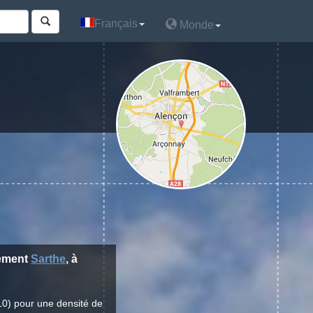
Français
Français
Monde
Monde
tement
Sarthe
, à
10) pour une densité de