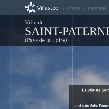
Villes.co
Villes.co
France
France
Pays de la 
Pays de la 
Ville de
SAINT-PATERN
(Pays de la Loire)
La ville de Sai
La ville de Saint-Pate