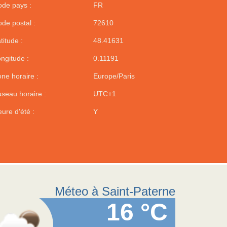
de pays :
FR
de postal :
72610
titude :
48.41631
ngitude :
0.11191
ne horaire :
Europe/Paris
seau horaire :
UTC+1
ure d'été :
Y
Méteo à Saint-Paterne
16 °C