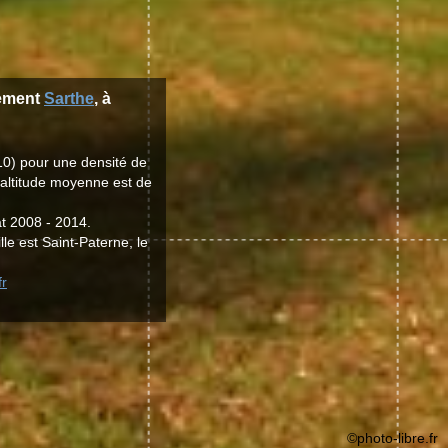
tement
Sarthe
, à
10) pour une densité de
'altitude moyenne est de
at 2008 - 2014.
lle est Saint-Paterne, le
fr
©photo-libre.fr