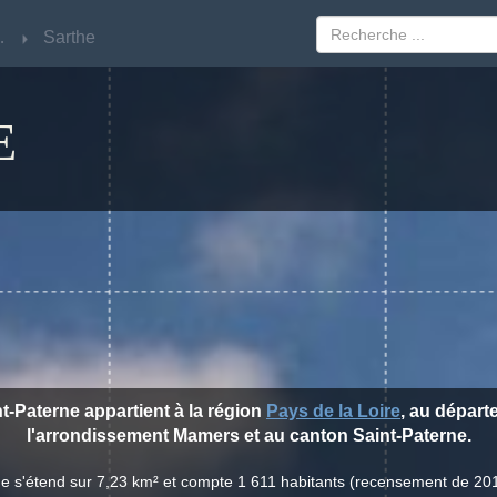
Loire
Loire
Sarthe
Sarthe
E
nt-Paterne appartient à la région
Pays de la Loire
, au dépar
l'arrondissement Mamers et au canton Saint-Paterne.
rne s'étend sur 7,23 km² et compte 1 611 habitants (recensement de 20