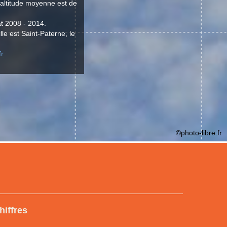
'altitude moyenne est de
at 2008 - 2014.
lle est Saint-Paterne, le
fr
©photo-libre.fr
hiffres