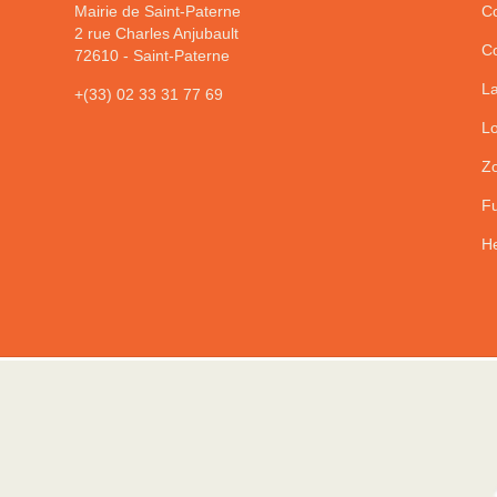
Mairie de Saint-Paterne
Co
2 rue Charles Anjubault
Co
72610
-
Saint-Paterne
La
+(33) 02 33 31 77 69
Lo
Zo
Fu
He