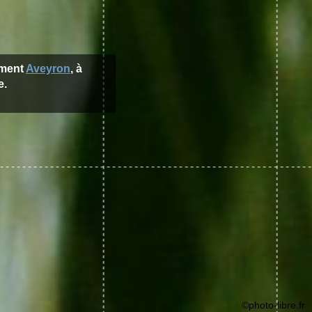
ement
Aveyron
, à
e.
©photo-libre.fr