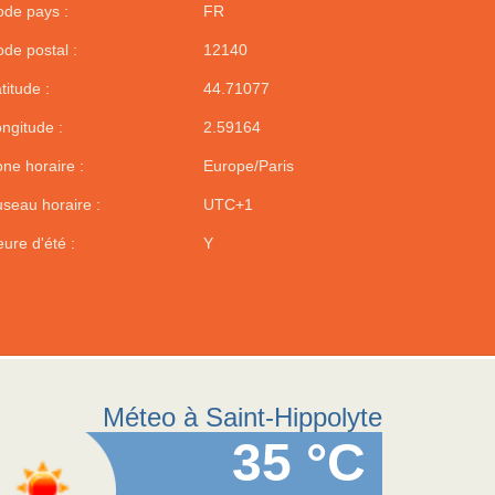
de pays :
FR
de postal :
12140
titude :
44.71077
ngitude :
2.59164
ne horaire :
Europe/Paris
seau horaire :
UTC+1
ure d'été :
Y
Méteo à Saint-Hippolyte
35 °C