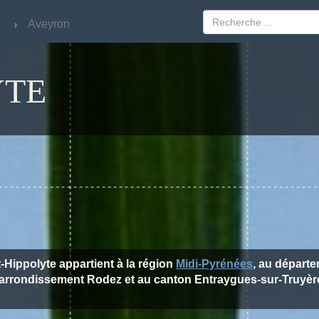
Aveyron
Aveyron
YTE
t-Hippolyte appartient à la région
Midi-Pyrénées
, au départ
'arrondissement Rodez et au canton Entraygues-sur-Truyèr