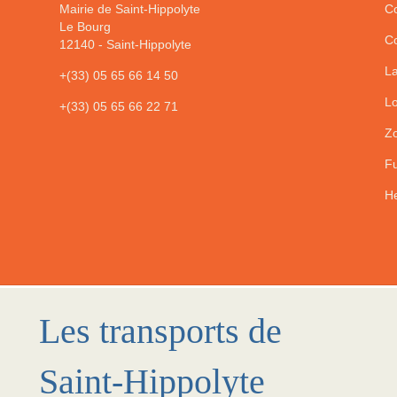
Mairie de Saint-Hippolyte
Co
Le Bourg
Co
12140
-
Saint-Hippolyte
La
+(33) 05 65 66 14 50
Lo
+(33) 05 65 66 22 71
Zo
Fu
He
Les transports de
Saint-Hippolyte