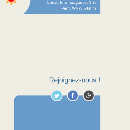
Couverture nuageuse: 3 %
Vent: WNW 6 km/h
Rejoignez-nous !