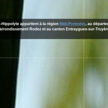
t-Hippolyte appartient à la région
Midi-Pyrénées
, au départ
'arrondissement Rodez et au canton Entraygues-sur-Truyèr