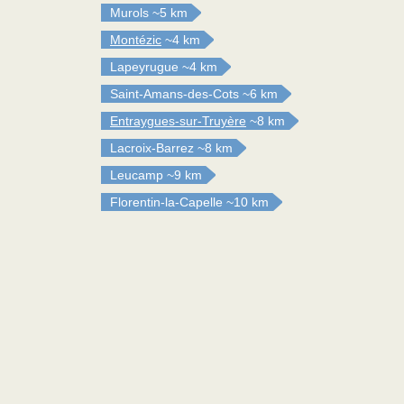
Murols
~5 km
Montézic
~4 km
Lapeyrugue
~4 km
Saint-Amans-des-Cots
~6 km
Entraygues-sur-Truyère
~8 km
Lacroix-Barrez
~8 km
Leucamp
~9 km
Florentin-la-Capelle
~10 km