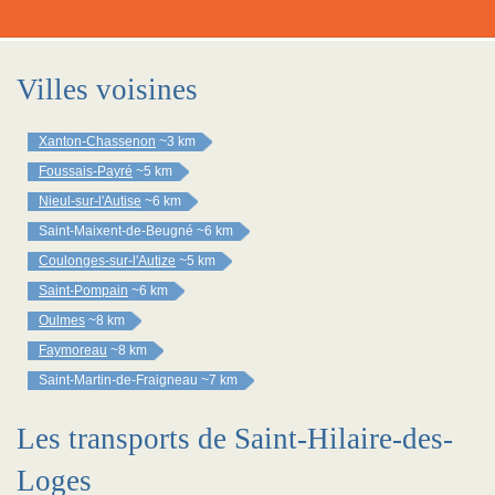
Villes voisines
Xanton-Chassenon
~3 km
Foussais-Payré
~5 km
Nieul-sur-l'Autise
~6 km
Saint-Maixent-de-Beugné
~6 km
Coulonges-sur-l'Autize
~5 km
Saint-Pompain
~6 km
Oulmes
~8 km
Faymoreau
~8 km
Saint-Martin-de-Fraigneau
~7 km
Les transports de Saint-Hilaire-des-
Loges