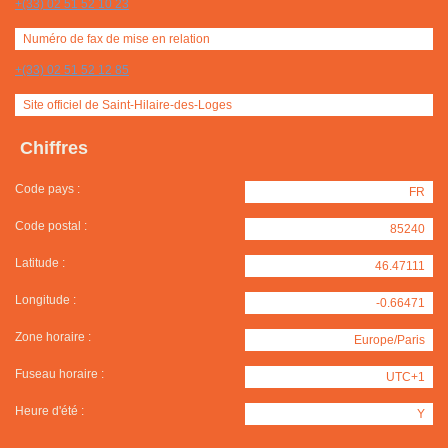
+(33) 02 51 52 10 23
Numéro de fax de mise en relation
+(33) 02 51 52 12 85
Site officiel de Saint-Hilaire-des-Loges
Chiffres
Code pays :
FR
Code postal :
85240
Latitude :
46.47111
Longitude :
-0.66471
Zone horaire :
Europe/Paris
Fuseau horaire :
UTC+1
Heure d'été :
Y