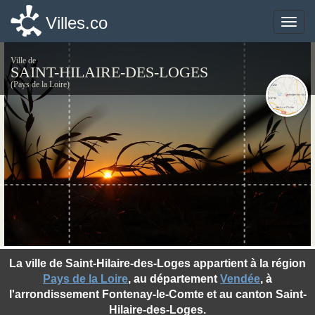
Villes.co
Villes.co
Toggle
Toggle
naviga
naviga
Ville de
SAINT-HILAIRE-DES-LOGES
(Pays de la Loire)
©photo-libre.fr
La ville de Saint-Hilaire-des-Loges appartient à la région
Pays de la Loire
, au département
Vendée
, à
l'arrondissement Fontenay-le-Comte et au canton Saint-
Hilaire-des-Loges.