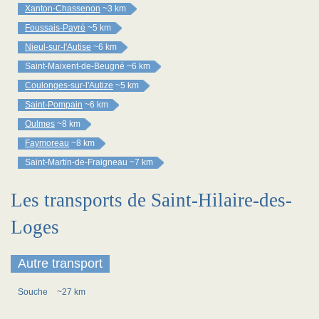
Xanton-Chassenon
~3 km
Foussais-Payré
~5 km
Nieul-sur-l'Autise
~6 km
Saint-Maixent-de-Beugné
~6 km
Coulonges-sur-l'Autize
~5 km
Saint-Pompain
~6 km
Oulmes
~8 km
Faymoreau
~8 km
Saint-Martin-de-Fraigneau
~7 km
Les transports de Saint-Hilaire-des-
Loges
Autre transport
Souche
~27 km