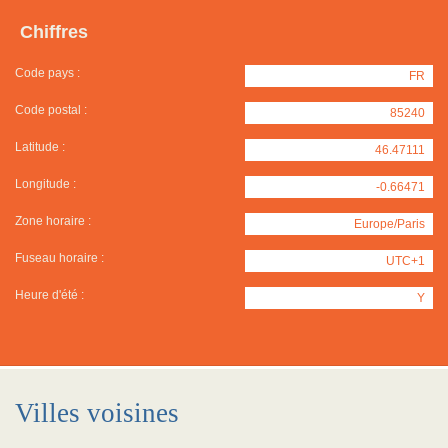
Chiffres
Code pays :
FR
Code postal :
85240
Latitude :
46.47111
Longitude :
-0.66471
Zone horaire :
Europe/Paris
Fuseau horaire :
UTC+1
Heure d'été :
Y
Villes voisines