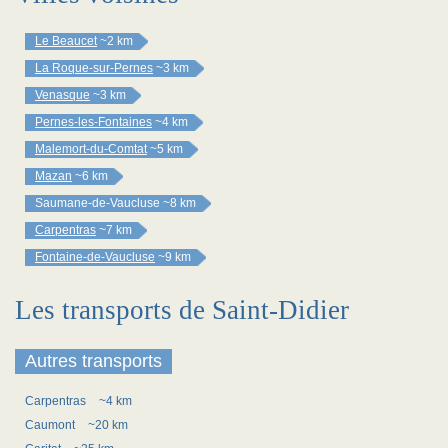
Le Beaucet
~2 km
La Roque-sur-Pernes
~3 km
Venasque
~3 km
Pernes-les-Fontaines
~4 km
Malemort-du-Comtat
~5 km
Mazan
~6 km
Saumane-de-Vaucluse
~8 km
Carpentras
~7 km
Fontaine-de-Vaucluse
~9 km
Les transports de Saint-Didier
Autres transports
Carpentras
~4 km
Caumont
~20 km