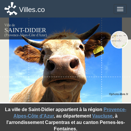
Villes.co
Villes.co
Toggle
Toggle
naviga
naviga
Ville de
SAINT-DIDIER
(Provence-Alpes-Côte d'Azur)
©photo-libre.fr
La ville de Saint-Didier appartient à la région
Provence-
Alpes-Côte d'Azur
, au département
Vaucluse
, à
l'arrondissement Carpentras et au canton Pernes-les-
Fontaines.