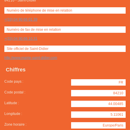
84210
-
Saint-Didier
Numéro de téléphone de mise en relation
+(33) 04 90 66 01 39
Numéro de fax de mise en relation
+(33) 04 90 66 10 31
Site officiel de Saint-Didier
http://www.mairie-saint-didier.com
Chiffres
Code pays :
FR
Code postal :
84210
Latitude :
44.00485
Longitude :
5.11061
Zone horaire :
Europe/Paris