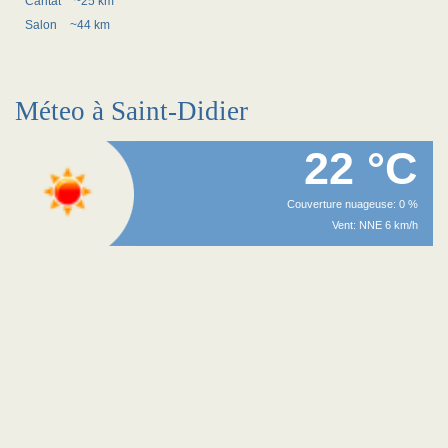
Caritat
~25 km
Salon
~44 km
Méteo à Saint-Didier
22 °C
Couverture nuageuse: 0 %
Vent: NNE 6 km/h