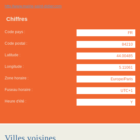
http://www.mairie-saint-didier.com
Chiffres
Code pays :
FR
Code postal :
84210
Latitude :
44.00485
Longitude :
5.11061
Zone horaire :
Europe/Paris
Fuseau horaire :
UTC+1
Heure d'été :
Y
Villes voisines