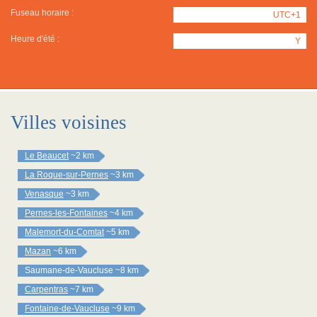
Fuseau horaire :
UTC+1
Heure d'été :
Y
Villes voisines
Le Beaucet
~2 km
La Roque-sur-Pernes
~3 km
Venasque
~3 km
Pernes-les-Fontaines
~4 km
Malemort-du-Comtat
~5 km
Mazan
~6 km
Saumane-de-Vaucluse
~8 km
Carpentras
~7 km
Fontaine-de-Vaucluse
~9 km