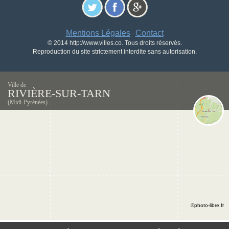
Mentions Légales
Contact
-
© 2014 http://www.villes.co. Tous droits réservés.
Reproduction du site strictement interdite sans autorisation.
Ville de
RIVIÈRE-SUR-TARN
(Midi-Pyrénées)
©photo-libre.fr