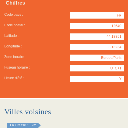
Chiffres
Code pays :
FR
Code postal :
12640
Latitude :
44.18851
Longitude :
3.13234
Zone horaire :
Europe/Paris
Fuseau horaire :
UTC+1
Heure d'été :
Y
Villes voisines
La Cresse
~1 km