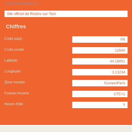
+(33) 05 65 59 80 75
Site officiel de Rivière-sur-Tarn
Chiffres
Code pays :
FR
Code postal :
12640
Latitude :
44.18851
Longitude :
3.13234
Zone horaire :
Europe/Paris
Fuseau horaire :
UTC+1
Heure d'été :
Y