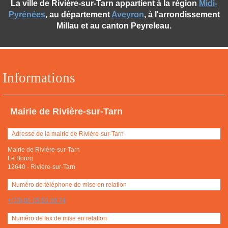
La ville de Rivière-sur-Tarn appartient à la région
Midi-
Pyrénées
, au département
Aveyron
, à l'arrondissement
Millau et au canton Peyreleau.
Informations
Mairie de Rivière-sur-Tarn
Adresse de la mairie de Rivière-sur-Tarn
Mairie de Rivière-sur-Tarn
Le Bourg
12640
-
Rivière-sur-Tarn
Numéro de téléphone de mise en relation
+(33) 05 65 59 80 74
Numéro de fax de mise en relation