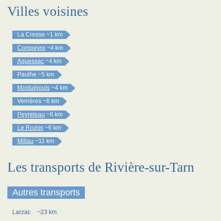
Villes voisines
La Cresse
~1 km
Compeyre
~4 km
Aguessac
~4 km
Paulhe
~5 km
Mostuéjouls
~4 km
Verrières
~6 km
Peyreleau
~6 km
Le Rozier
~6 km
Millau
~11 km
Les transports de Rivière-sur-Tarn
Autres transports
Larzac
~23 km