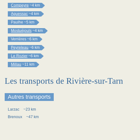
Compeyre
~4 km
Aguessac
~4 km
Paulhe
~5 km
Mostuéjouls
~4 km
Verrières
~6 km
Peyreleau
~6 km
Le Rozier
~6 km
Millau
~11 km
Les transports de Rivière-sur-Tarn
Autres transports
Larzac
~23 km
Brenoux
~47 km