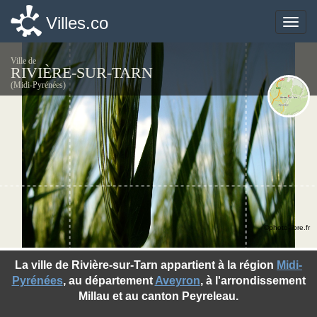
Villes.co
Villes.co
Toggle
Toggle
naviga
naviga
Ville de
RIVIÈRE-SUR-TARN
(Midi-Pyrénées)
©photo-libre.fr
La ville de Rivière-sur-Tarn appartient à la région
Midi-
Pyrénées
, au département
Aveyron
, à l'arrondissement
Millau et au canton Peyreleau.