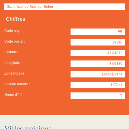
Site officiel de Riec-sur-Belon
Chiffres
Code pays :
FR
Code postal :
29340
Latitude :
47.84212
Longitude :
-3.69330
Zone horaire :
Europe/Paris
Fuseau horaire :
UTC+1
Heure d'été :
Y
Villes voisines