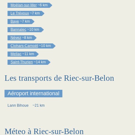
Moëlan-sur-Mer
~6 km
Le Trévoux
~7 km
Baye
~7 km
Bannalec
~10 km
Névez
~8 km
Clohars-Carnoët
~10 km
Mellac
~11 km
Saint-Thurien
~14 km
Les transports de Riec-sur-Belon
Aéroport international
Lann Bihoue
~21 km
Méteo à Riec-sur-Belon