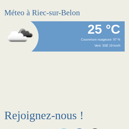
Méteo à Riec-sur-Belon
25 °C
Couverture nuageuse: 97 %
Vent: SSE 19 km/h
Rejoignez-nous !