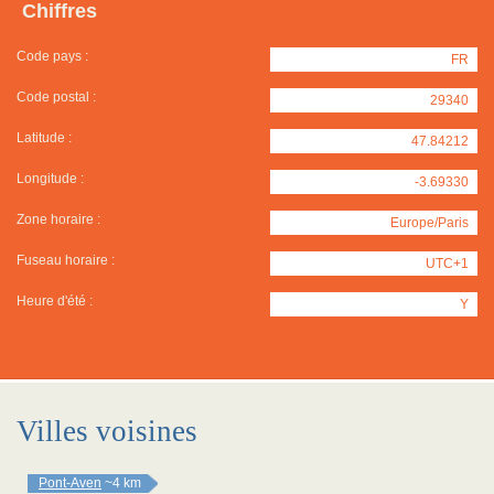
Chiffres
Code pays :
FR
Code postal :
29340
Latitude :
47.84212
Longitude :
-3.69330
Zone horaire :
Europe/Paris
Fuseau horaire :
UTC+1
Heure d'été :
Y
Villes voisines
Pont-Aven
~4 km