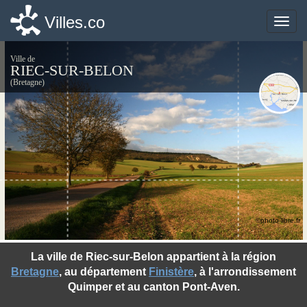
Villes.co
Villes.co
Toggle
Toggle
naviga
naviga
Ville de
RIEC-SUR-BELON
(Bretagne)
©photo-libre.fr
La ville de Riec-sur-Belon appartient à la région
Bretagne
, au département
Finistère
, à l'arrondissement
Quimper et au canton Pont-Aven.