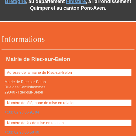
Bretagne
, au département
Finistère
, à l'arrondissement
Quimper et au canton Pont-Aven.
Informations
Mairie de Riec-sur-Belon
Adresse de la mairie de Riec-sur-Belon
Mairie de Riec-sur-Belon
Rue des Gentilshommes
29340
-
Riec-sur-Belon
Numéro de téléphone de mise en relation
+(33) 02 98 06 91 04
Numéro de fax de mise en relation
+(33) 02 98 06 50 40