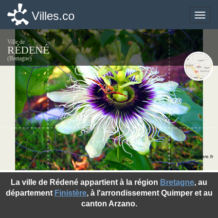
Villes.co
Villes.co
Toggle
Toggle
naviga
naviga
Ville de
RÉDENÉ
(Bretagne)
©photo-libre.fr
La ville de Rédené appartient à la région
Bretagne
, au
département
Finistère
, à l'arrondissement Quimper et au
canton Arzano.