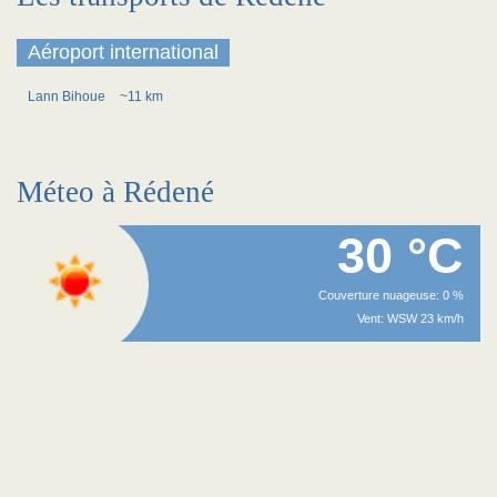
Aéroport international
Lann Bihoue
~11 km
Méteo à Rédené
30 °C
Couverture nuageuse: 0 %
Vent: WSW 23 km/h