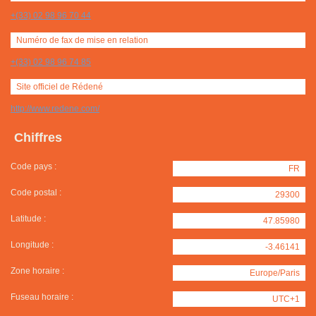
+(33) 02 98 96 70 44
Numéro de fax de mise en relation
+(33) 02 98 96 74 85
Site officiel de Rédené
http://www.redene.com/
Chiffres
Code pays :
FR
Code postal :
29300
Latitude :
47.85980
Longitude :
-3.46141
Zone horaire :
Europe/Paris
Fuseau horaire :
UTC+1