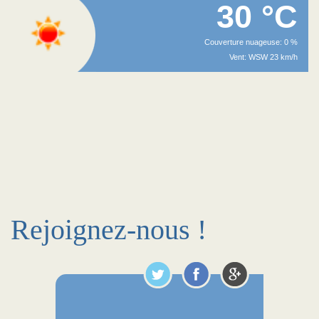
30 °C
Couverture nuageuse: 0 %
Vent: WSW 23 km/h
Rejoignez-nous !