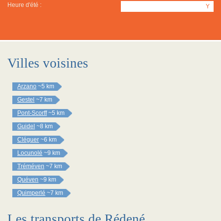
Heure d'été :
Y
Villes voisines
Arzano
~5 km
Gestel
~7 km
Pont-Scorff
~5 km
Guidel
~8 km
Cléguer
~6 km
Locunolé
~9 km
Tréméven
~7 km
Quéven
~9 km
Quimperlé
~7 km
Les transports de Rédené