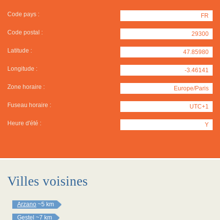
Code pays :
FR
Code postal :
29300
Latitude :
47.85980
Longitude :
-3.46141
Zone horaire :
Europe/Paris
Fuseau horaire :
UTC+1
Heure d'été :
Y
Villes voisines
Arzano
~5 km
Gestel
~7 km