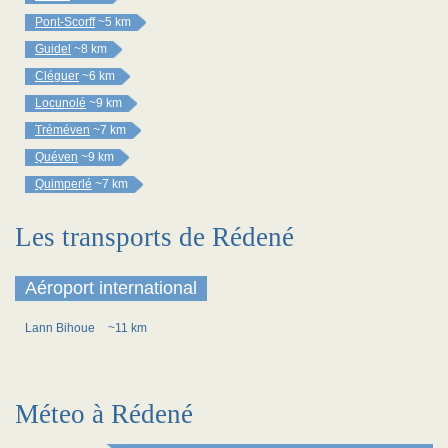
Pont-Scorff
~5 km
Guidel
~8 km
Cléguer
~6 km
Locunolé
~9 km
Tréméven
~7 km
Quéven
~9 km
Quimperlé
~7 km
Les transports de Rédené
Aéroport international
Lann Bihoue
~11 km
Méteo à Rédené