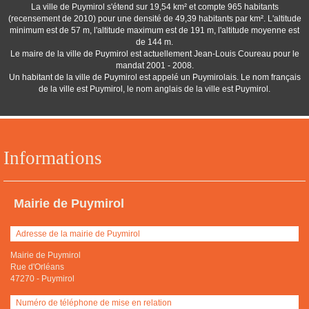
La ville de Puymirol s'étend sur 19,54 km² et compte 965 habitants
(recensement de 2010) pour une densité de 49,39 habitants par km². L'altitude
minimum est de 57 m, l'altitude maximum est de 191 m, l'altitude moyenne est
de 144 m.
Le maire de la ville de Puymirol est actuellement Jean-Louis Coureau pour le
mandat 2001 - 2008.
Un habitant de la ville de Puymirol est appelé un Puymirolais. Le nom français
de la ville est Puymirol, le nom anglais de la ville est Puymirol.
Informations
Mairie de Puymirol
Adresse de la mairie de Puymirol
Mairie de Puymirol
Rue d'Orléans
47270
-
Puymirol
Numéro de téléphone de mise en relation