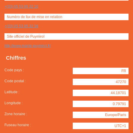
+(33) 05 53 95 32 10
Numéro de fax de mise en relation
+(33) 05 53 95 32 38
Site officiel de Puymirol
http://www.mairie-puymirol.fr/
Chiffres
Code pays :
FR
Code postal :
47270
Latitude :
44.18701
Longitude :
0.79791
Zone horaire :
Europe/Paris
Fuseau horaire :
UTC+1