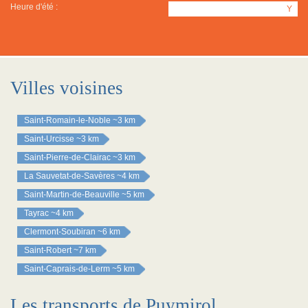
Heure d'été :
Y
Villes voisines
Saint-Romain-le-Noble
~3 km
Saint-Urcisse
~3 km
Saint-Pierre-de-Clairac
~3 km
La Sauvetat-de-Savères
~4 km
Saint-Martin-de-Beauville
~5 km
Tayrac
~4 km
Clermont-Soubiran
~6 km
Saint-Robert
~7 km
Saint-Caprais-de-Lerm
~5 km
Les transports de Puymirol