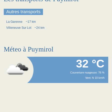
Autres transports
La Garenne
~17 km
Villeneuve Sur Lot
~24 km
Méteo à Puymirol
32 °C
Couverture nuageuse: 76 %
Vent: N 10 km/h