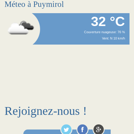
Méteo à Puymirol
32 °C
Couverture nuageuse: 76 %
Vent: N 10 km/h
Rejoignez-nous !