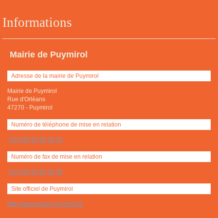
Informations
Mairie de Puymirol
Adresse de la mairie de Puymirol
Mairie de Puymirol
Rue d'Orléans
47270
-
Puymirol
Numéro de téléphone de mise en relation
+(33) 05 53 95 32 10
Numéro de fax de mise en relation
+(33) 05 53 95 32 38
Site officiel de Puymirol
http://www.mairie-puymirol.fr/