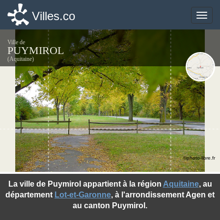
Villes.co
Villes.co
Toggle
Toggle
naviga
naviga
Ville de
PUYMIROL
(Aquitaine)
©photo-libre.fr
La ville de Puymirol appartient à la région
Aquitaine
, au
département
Lot-et-Garonne
, à l'arrondissement Agen et
au canton Puymirol.