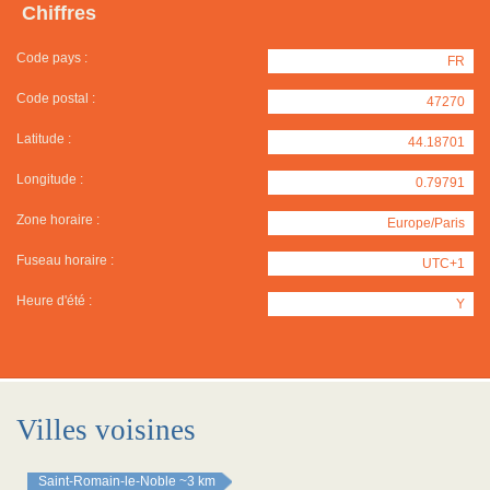
Chiffres
Code pays :
FR
Code postal :
47270
Latitude :
44.18701
Longitude :
0.79791
Zone horaire :
Europe/Paris
Fuseau horaire :
UTC+1
Heure d'été :
Y
Villes voisines
Saint-Romain-le-Noble
~3 km