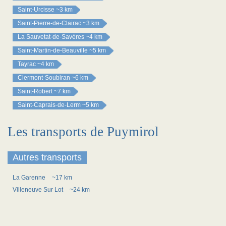
Saint-Urcisse
~3 km
Saint-Pierre-de-Clairac
~3 km
La Sauvetat-de-Savères
~4 km
Saint-Martin-de-Beauville
~5 km
Tayrac
~4 km
Clermont-Soubiran
~6 km
Saint-Robert
~7 km
Saint-Caprais-de-Lerm
~5 km
Les transports de Puymirol
Autres transports
La Garenne
~17 km
Villeneuve Sur Lot
~24 km