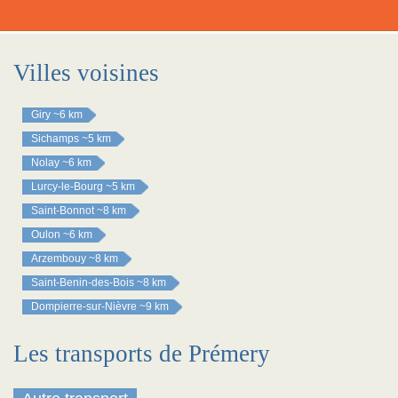
Villes voisines
Giry
~6 km
Sichamps
~5 km
Nolay
~6 km
Lurcy-le-Bourg
~5 km
Saint-Bonnot
~8 km
Oulon
~6 km
Arzembouy
~8 km
Saint-Benin-des-Bois
~8 km
Dompierre-sur-Nièvre
~9 km
Les transports de Prémery