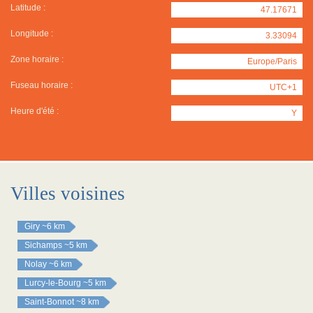
Latitude :
47.17671
Longitude :
3.33094
Zone horaire :
Europe/Paris
Fuseau horaire :
UTC+1
Heure d'été :
Y
Villes voisines
Giry
~6 km
Sichamps
~5 km
Nolay
~6 km
Lurcy-le-Bourg
~5 km
Saint-Bonnot
~8 km