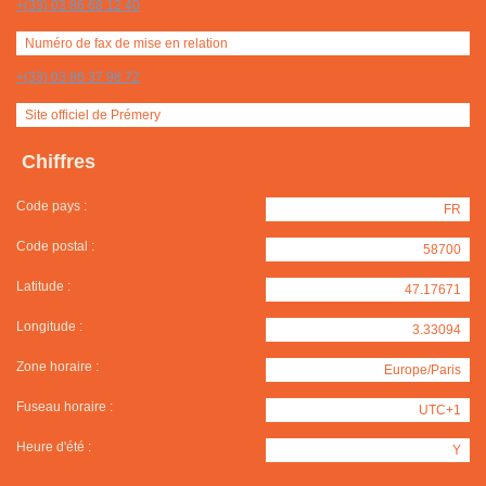
+(33) 03 86 68 12 40
Numéro de fax de mise en relation
+(33) 03 86 37 98 72
Site officiel de Prémery
Chiffres
Code pays :
FR
Code postal :
58700
Latitude :
47.17671
Longitude :
3.33094
Zone horaire :
Europe/Paris
Fuseau horaire :
UTC+1
Heure d'été :
Y