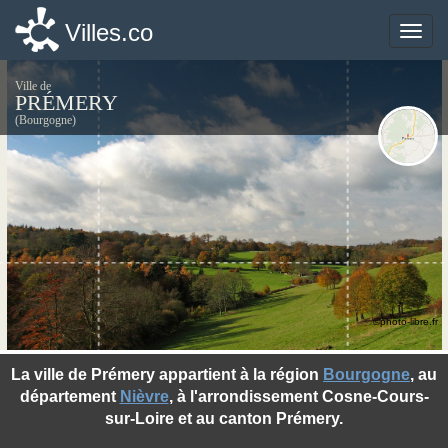
Villes.co
Villes.co
Toggle
Toggle
naviga
naviga
Ville de
PRÉMERY
(Bourgogne)
©photo-libre.fr
La ville de Prémery appartient à la région
Bourgogne
, au
département
Nièvre
, à l'arrondissement Cosne-Cours-
sur-Loire et au canton Prémery.