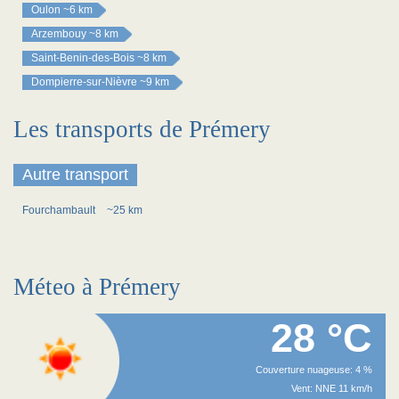
Oulon
~6 km
Arzembouy
~8 km
Saint-Benin-des-Bois
~8 km
Dompierre-sur-Nièvre
~9 km
Les transports de Prémery
Autre transport
Fourchambault
~25 km
Méteo à Prémery
28 °C
Couverture nuageuse: 4 %
Vent: NNE 11 km/h