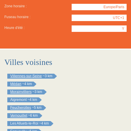
Zone horaire :
Europe/Paris
Fuseau horaire :
UTC+1
Heure d'été :
Y
Villes voisines
Villennes-sur-Seine
~3 km
Médan
~4 km
Morainvilliers
~3 km
Aigremont
~4 km
Feucherolles
~5 km
Vernouillet
~6 km
Les Alluets-le-Roi
~4 km