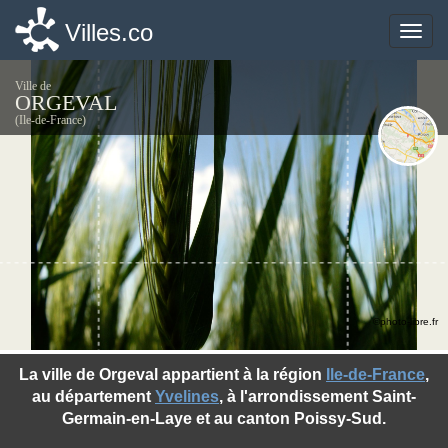
Villes.co
Villes.co
Toggle
Toggle
naviga
naviga
Ville de
ORGEVAL
(Ile-de-France)
©photo-libre.fr
La ville de Orgeval appartient à la région
Ile-de-France
,
au département
Yvelines
, à l'arrondissement Saint-
Germain-en-Laye et au canton Poissy-Sud.