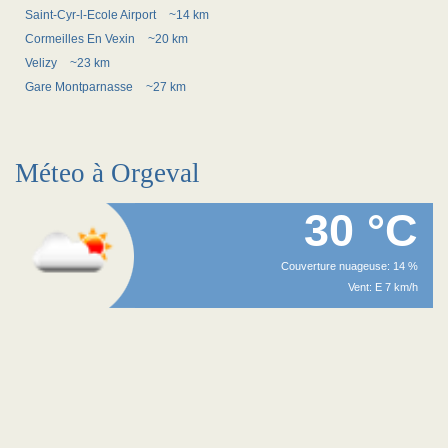
Saint-Cyr-l-Ecole Airport
~14 km
Cormeilles En Vexin
~20 km
Velizy
~23 km
Gare Montparnasse
~27 km
Méteo à Orgeval
30 °C
Couverture nuageuse: 14 %
Vent: E 7 km/h