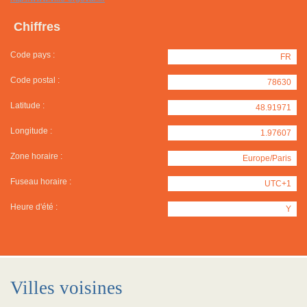
Chiffres
Code pays :
FR
Code postal :
78630
Latitude :
48.91971
Longitude :
1.97607
Zone horaire :
Europe/Paris
Fuseau horaire :
UTC+1
Heure d'été :
Y
Villes voisines