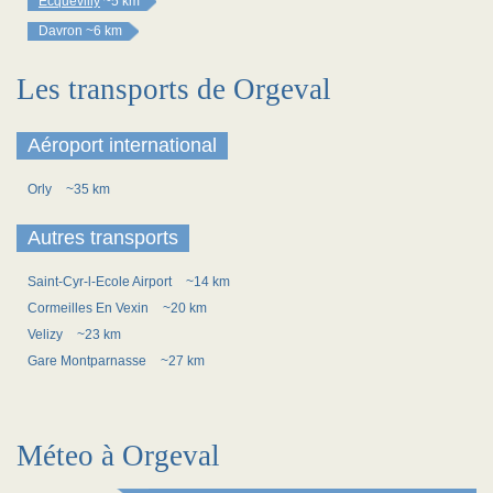
Ecquevilly
~5 km
Davron
~6 km
Les transports de Orgeval
Aéroport international
Orly
~35 km
Autres transports
Saint-Cyr-l-Ecole Airport
~14 km
Cormeilles En Vexin
~20 km
Velizy
~23 km
Gare Montparnasse
~27 km
Méteo à Orgeval