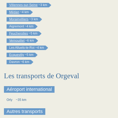
Villennes-sur-Seine
~3 km
Médan
~4 km
Morainvilliers
~3 km
Aigremont
~4 km
Feucherolles
~5 km
Vernouillet
~6 km
Les Alluets-le-Roi
~4 km
Ecquevilly
~5 km
Davron
~6 km
Les transports de Orgeval
Aéroport international
Orly
~35 km
Autres transports