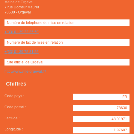
Mairie de Orgeval
7 rue Docteur Maurer
78630
-
Orgeval
Numéro de téléphone de mise en relation
+(33) 01 39 22 35 50
Numéro de fax de mise en relation
+(33) 01 39 75 31 55
Site officiel de Orgeval
http://www.ville-orgeval.fr/
Chiffres
Code pays :
FR
Code postal :
78630
Latitude :
48.91971
Longitude :
1.97607