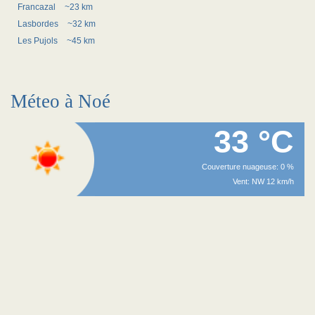
Francazal
~23 km
Lasbordes
~32 km
Les Pujols
~45 km
Méteo à Noé
33 °C
Couverture nuageuse: 0 %
Vent: NW 12 km/h