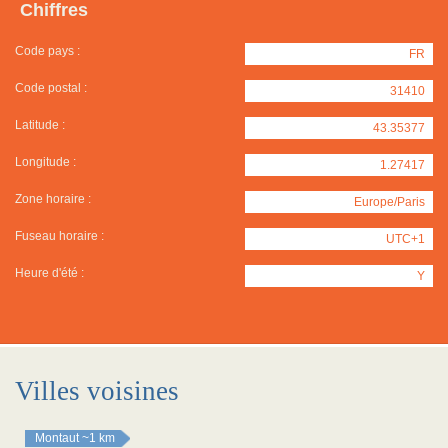
Chiffres
Code pays :
FR
Code postal :
31410
Latitude :
43.35377
Longitude :
1.27417
Zone horaire :
Europe/Paris
Fuseau horaire :
UTC+1
Heure d'été :
Y
Villes voisines
Montaut
~1 km