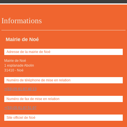
Informations
Mairie de Noé
Adresse de la mairie de Noé
Mairie de Noé
1 esplanade Abolin
31410
-
Noé
Numéro de téléphone de mise en relation
+(33) 05 61 87 40 13
Numéro de fax de mise en relation
+(33) 05 61 87 51 97
Site officiel de Noé