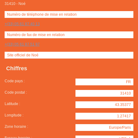
31410
-
Noé
Numéro de téléphone de mise en relation
+(33) 05 61 87 40 13
Numéro de fax de mise en relation
+(33) 05 61 87 51 97
Site officiel de Noé
Chiffres
Code pays :
FR
Code postal :
31410
Latitude :
43.35377
Longitude :
1.27417
Zone horaire :
Europe/Paris