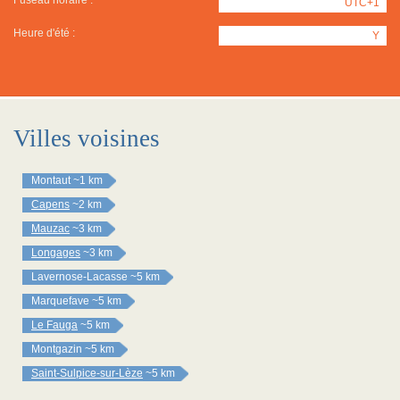
Fuseau horaire :
UTC+1
Heure d'été :
Y
Villes voisines
Montaut
~1 km
Capens
~2 km
Mauzac
~3 km
Longages
~3 km
Lavernose-Lacasse
~5 km
Marquefave
~5 km
Le Fauga
~5 km
Montgazin
~5 km
Saint-Sulpice-sur-Lèze
~5 km