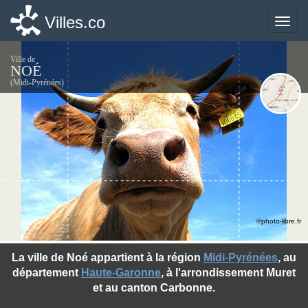
Villes.co
Villes.co
Toggle
Toggle
naviga
naviga
Ville de
NOÉ
(Midi-Pyrénées)
©photo-libre.fr
La ville de Noé appartient à la région
Midi-Pyrénées
, au
département
Haute-Garonne
, à l'arrondissement Muret
et au canton Carbonne.