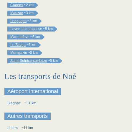
Capens
~2 km
Mauzac
~3 km
Longages
~3 km
Lavernose-Lacasse
~5 km
Marquefave
~5 km
Le Fauga
~5 km
Montgazin
~5 km
Saint-Sulpice-sur-Lèze
~5 km
Les transports de Noé
Aéroport international
Blagnac
~31 km
Autres transports
Lherm
~11 km