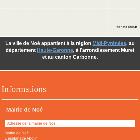
©photo-libre.fr
La ville de Noé appartient à la région
Midi-Pyrénées
, au
département
Haute-Garonne
, à l'arrondissement Muret
et au canton Carbonne.
Informations
Mairie de Noé
Adresse de la mairie de Noé
Mairie de Noé
1 esplanade Abolin