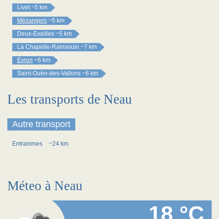
Livet
~5 km
Mézangers
~5 km
Deux-Evailles
~5 km
La Chapelle-Rainsouin
~7 km
Evron
~6 km
Saint-Ouën-des-Vallons
~6 km
Les transports de Neau
Autre transport
Entrammes
~24 km
Méteo à Neau
18 °C