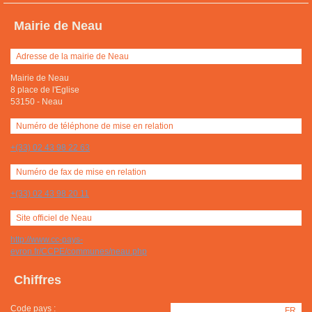
Mairie de Neau
Adresse de la mairie de Neau
Mairie de Neau
8 place de l'Eglise
53150
-
Neau
Numéro de téléphone de mise en relation
+(33) 02 43 98 22 63
Numéro de fax de mise en relation
+(33) 02 43 98 20 11
Site officiel de Neau
http://www.cc-pays-
evron.fr/CCPE/communes/neau.php
Chiffres
Code pays :
FR