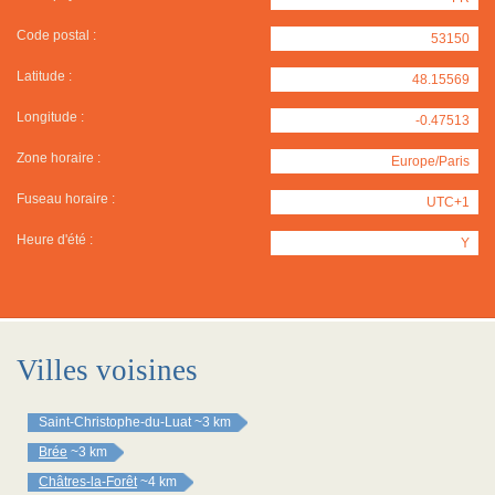
Code postal :
53150
Latitude :
48.15569
Longitude :
-0.47513
Zone horaire :
Europe/Paris
Fuseau horaire :
UTC+1
Heure d'été :
Y
Villes voisines
Saint-Christophe-du-Luat
~3 km
Brée
~3 km
Châtres-la-Forêt
~4 km