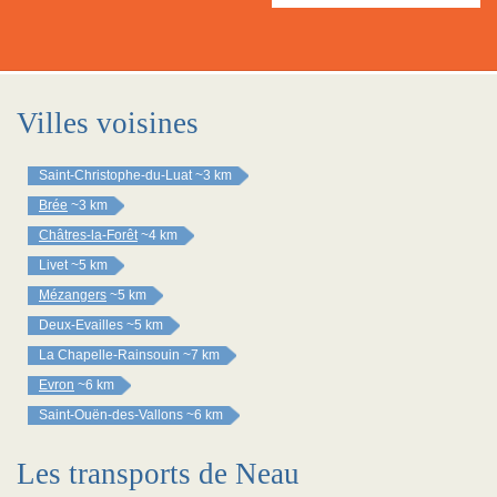
Villes voisines
Saint-Christophe-du-Luat
~3 km
Brée
~3 km
Châtres-la-Forêt
~4 km
Livet
~5 km
Mézangers
~5 km
Deux-Evailles
~5 km
La Chapelle-Rainsouin
~7 km
Evron
~6 km
Saint-Ouën-des-Vallons
~6 km
Les transports de Neau