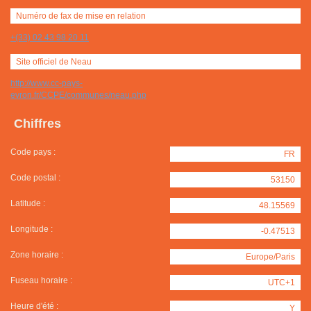
Numéro de fax de mise en relation
+(33) 02 43 98 20 11
Site officiel de Neau
http://www.cc-pays-
evron.fr/CCPE/communes/neau.php
Chiffres
Code pays :
FR
Code postal :
53150
Latitude :
48.15569
Longitude :
-0.47513
Zone horaire :
Europe/Paris
Fuseau horaire :
UTC+1
Heure d'été :
Y