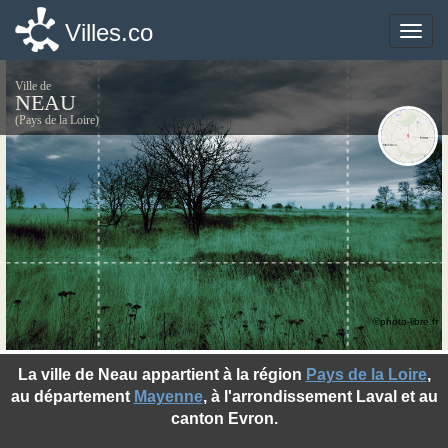
Villes.co
Villes.co
Toggle
Toggle
naviga
naviga
Ville de
NEAU
(Pays de la Loire)
©photo-libre.fr
La ville de Neau appartient à la région
Pays de la Loire
,
au département
Mayenne
, à l'arrondissement Laval et au
canton Evron.