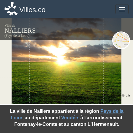
Villes.co
Villes.co
Toggle
Toggle
naviga
naviga
Ville de
NALLIERS
(Pays de la Loire)
©photo-libre.fr
La ville de Nalliers appartient à la région
Pays de la
Loire
, au département
Vendée
, à l'arrondissement
Fontenay-le-Comte et au canton L'Hermenault.