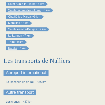
Saint-Aubin-la-Plaine
~5 km
Saint-Etienne-de-Brillouet
~6 km
Chaillé-les-Marais
~9 km
Moreilles
~7 km
Saint-Jean-de-Beugné
~7 km
Le Langon
~7 km
Thiré
~9 km
Pouillé
~7 km
Les transports de Nalliers
Aéroport international
La Rochelle-Ile de Re
~35 km
Autre transport
Les Ajoncs
~37 km