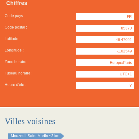
Chiffres
Code pays :
FR
Code postal :
85370
Latitude :
46.47091
Longitude :
-1.02549
Zone horaire :
Europe/Paris
Fuseau horaire :
UTC+1
Heure d'été :
Y
Villes voisines
Mouzeuil-Saint-Martin
~3 km