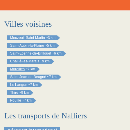
Villes voisines
Mouzeuil-Saint-Martin
~3 km
Saint-Aubin-la-Plaine
~5 km
Saint-Etienne-de-Brillouet
~6 km
Chaillé-les-Marais
~9 km
Moreilles
~7 km
Saint-Jean-de-Beugné
~7 km
Le Langon
~7 km
Thiré
~9 km
Pouillé
~7 km
Les transports de Nalliers