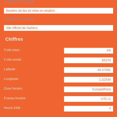
+(33) 02 51 30 70 34
Numéro de fax de mise en relation
+(33) 02 51 30 94 06
Site officiel de Nalliers
Chiffres
Code pays :
FR
Code postal :
85370
Latitude :
46.47091
Longitude :
-1.02549
Zone horaire :
Europe/Paris
Fuseau horaire :
UTC+1
Heure d'été :
Y