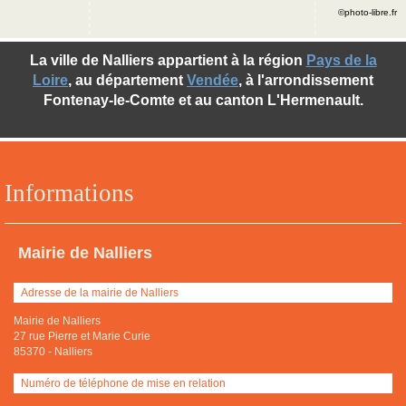
©photo-libre.fr
La ville de Nalliers appartient à la région
Pays de la
Loire
, au département
Vendée
, à l'arrondissement
Fontenay-le-Comte et au canton L'Hermenault.
Informations
Mairie de Nalliers
Adresse de la mairie de Nalliers
Mairie de Nalliers
27 rue Pierre et Marie Curie
85370
-
Nalliers
Numéro de téléphone de mise en relation