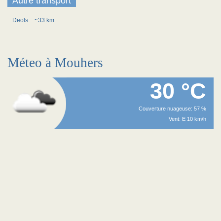
Autre transport
Deols
~33 km
Méteo à Mouhers
30 °C
Couverture nuageuse: 57 %
Vent: E 10 km/h