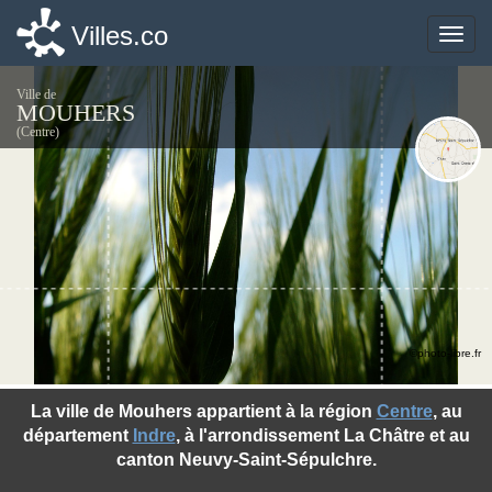
Villes.co
Villes.co
Toggle
Toggle
naviga
naviga
Ville de
MOUHERS
(Centre)
©photo-libre.fr
La ville de Mouhers appartient à la région
Centre
, au
département
Indre
, à l'arrondissement La Châtre et au
canton Neuvy-Saint-Sépulchre.