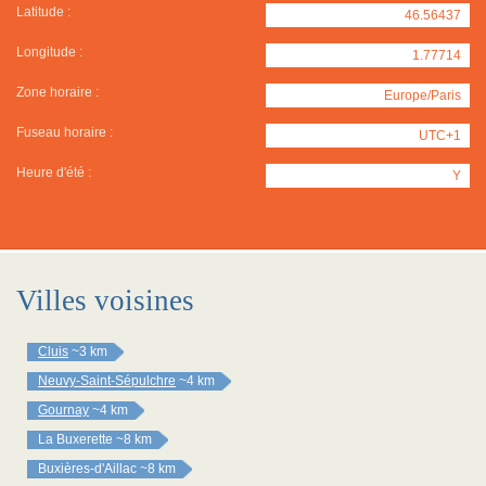
Latitude :
46.56437
Longitude :
1.77714
Zone horaire :
Europe/Paris
Fuseau horaire :
UTC+1
Heure d'été :
Y
Villes voisines
Cluis
~3 km
Neuvy-Saint-Sépulchre
~4 km
Gournay
~4 km
La Buxerette
~8 km
Buxières-d'Aillac
~8 km