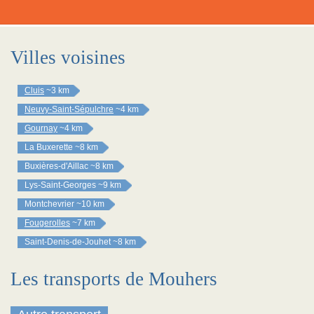
Villes voisines
Cluis
~3 km
Neuvy-Saint-Sépulchre
~4 km
Gournay
~4 km
La Buxerette
~8 km
Buxières-d'Aillac
~8 km
Lys-Saint-Georges
~9 km
Montchevrier
~10 km
Fougerolles
~7 km
Saint-Denis-de-Jouhet
~8 km
Les transports de Mouhers