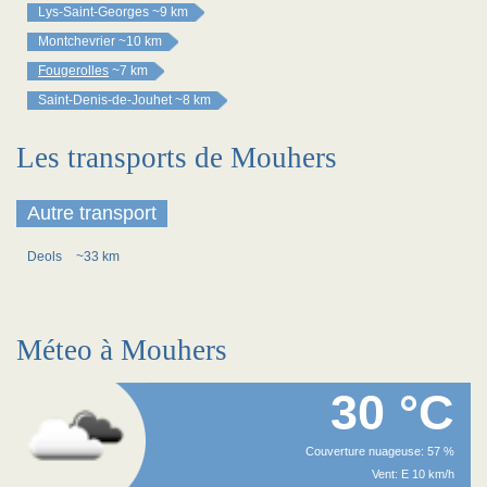
Lys-Saint-Georges
~9 km
Montchevrier
~10 km
Fougerolles
~7 km
Saint-Denis-de-Jouhet
~8 km
Les transports de Mouhers
Autre transport
Deols
~33 km
Méteo à Mouhers
30 °C
Couverture nuageuse: 57 %
Vent: E 10 km/h