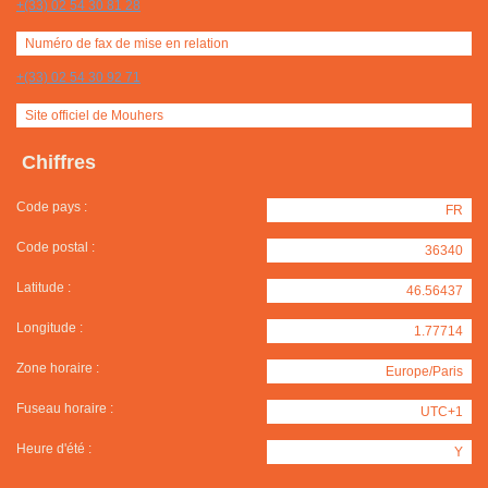
+(33) 02 54 30 81 28
Numéro de fax de mise en relation
+(33) 02 54 30 92 71
Site officiel de Mouhers
Chiffres
Code pays :
FR
Code postal :
36340
Latitude :
46.56437
Longitude :
1.77714
Zone horaire :
Europe/Paris
Fuseau horaire :
UTC+1
Heure d'été :
Y