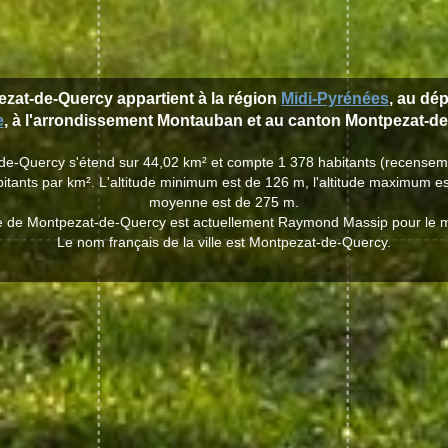
ezat-de-Quercy appartient à la région
Midi-Pyrénées
, au dé
e
, à l'arrondissement Montauban et au canton Montpezat-de
-de-Quercy s'étend sur 44,02 km² et compte 1 378 habitants (recense
itants par km². L'altitude minimum est de 126 m, l'altitude maximum est
moyenne est de 275 m.
lle de Montpezat-de-Quercy est actuellement Raymond Massip pour le
Le nom français de la ville est Montpezat-de-Quercy.