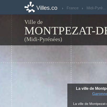
Villes.co
Villes.co
France
France
Midi-Pyrénées
Midi-Pyrénées
Ville de
MONTPEZAT-D
(Midi-Pyrénées)
La ville de Montp
Garonn
La ville de Montpezat