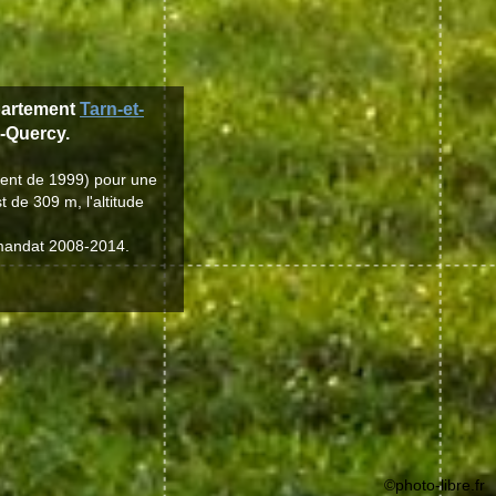
partement
Tarn-et-
-Quercy.
ment de 1999) pour une
 de 309 m, l'altitude
 mandat 2008-2014.
©photo-libre.fr