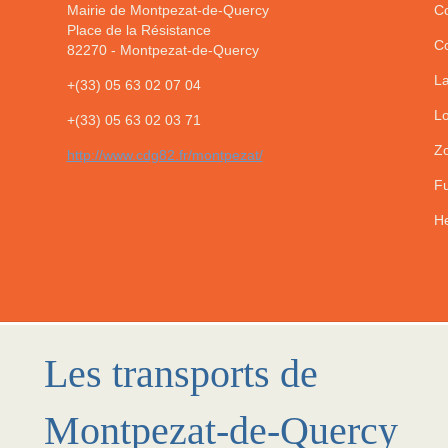
Mairie de Montpezat-de-Quercy
Co
Place de la Résistance
Co
82270
-
Montpezat-de-Quercy
La
+(33) 05 63 02 07 04
Lo
+(33) 05 63 02 03 71
Zo
http://www.cdg82.fr/montpezat/
Fu
He
Les transports de
Montpezat-de-Quercy