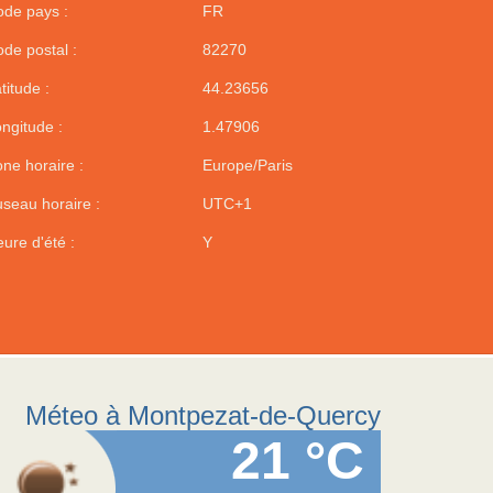
de pays :
FR
de postal :
82270
titude :
44.23656
ngitude :
1.47906
ne horaire :
Europe/Paris
seau horaire :
UTC+1
ure d'été :
Y
Méteo à Montpezat-de-Quercy
21 °C