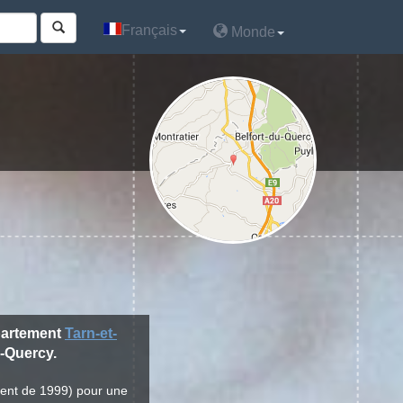
Français
Français
Monde
Monde
partement
Tarn-et-
-Quercy.
ment de 1999) pour une