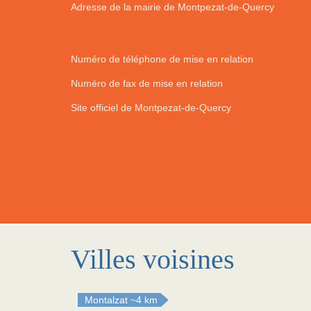
Adresse de la mairie de Montpezat-de-Quercy
Numéro de téléphone de mise en relation
Numéro de fax de mise en relation
Site officiel de Montpezat-de-Quercy
Villes voisines
Montalzat
~4 km