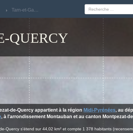
Tarn-et-Garonne
Tarn-et-Garonne
E-QUERCY
ezat-de-Quercy appartient à la région
Midi-Pyrénées
, au dé
e
, à l'arrondissement Montauban et au canton Montpezat-de
-de-Quercy s'étend sur 44,02 km² et compte 1 378 habitants (recense