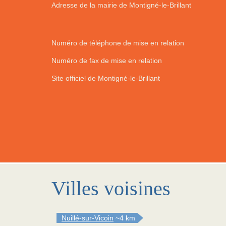
Adresse de la mairie de Montigné-le-Brillant
Numéro de téléphone de mise en relation
Numéro de fax de mise en relation
Site officiel de Montigné-le-Brillant
Villes voisines
Nuillé-sur-Vicoin
~4 km