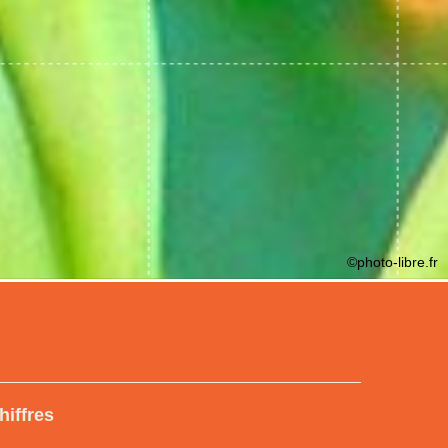
©photo-libre.fr
hiffres