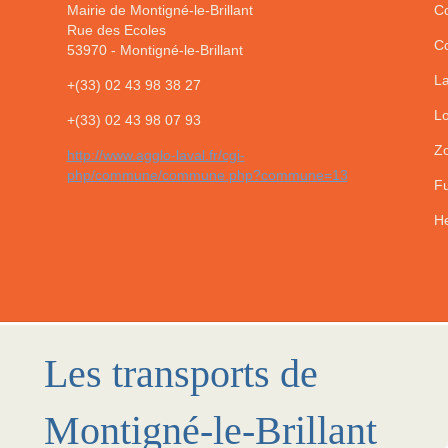
Mairie de Montigné-le-Brillant
Co
Rue des Ecoles
Co
53970
-
Montigné-le-Brillant
La
+(33) 02 43 98 38 27
Lo
+(33) 02 43 98 07 93
Zo
http://www.agglo-laval.fr/cgi-
php/commune/commune.php?commune=13
Fu
He
Les transports de
Montigné-le-Brillant