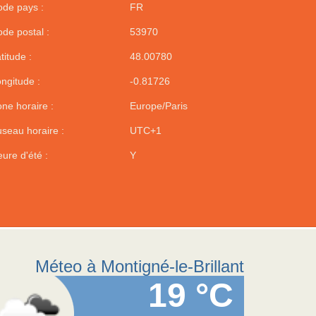
de pays :
FR
de postal :
53970
titude :
48.00780
ngitude :
-0.81726
ne horaire :
Europe/Paris
seau horaire :
UTC+1
ure d'été :
Y
Méteo à Montigné-le-Brillant
19 °C