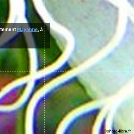
rtement
Mayenne
, à
©photo-libre.fr