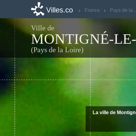
Villes.co
Villes.co
France
France
Pays de la 
Pays de la 
Ville de
MONTIGNÉ-LE
(Pays de la Loire)
La ville de Montign