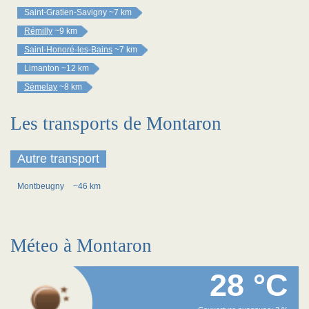
Saint-Gratien-Savigny
~7 km
Rémilly
~9 km
Saint-Honoré-les-Bains
~7 km
Limanton
~12 km
Sémelay
~8 km
Les transports de Montaron
Autre transport
Montbeugny
~46 km
Méteo à Montaron
28 °C