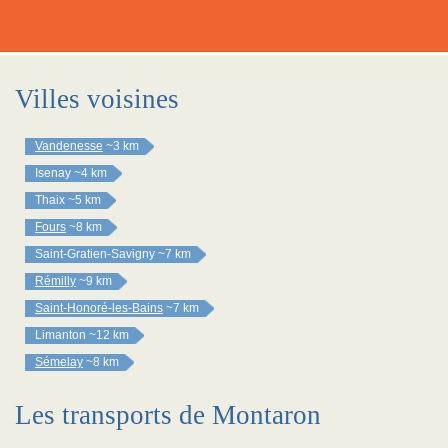
Villes voisines
Vandenesse
~3 km
Isenay
~4 km
Thaix
~5 km
Fours
~8 km
Saint-Gratien-Savigny
~7 km
Rémilly
~9 km
Saint-Honoré-les-Bains
~7 km
Limanton
~12 km
Sémelay
~8 km
Les transports de Montaron