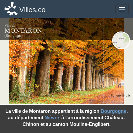
Villes.co
Villes.co
Toggle
Toggle
naviga
naviga
Ville de
MONTARON
(Bourgogne)
©photo-libre.fr
La ville de Montaron appartient à la région
Bourgogne
,
au département
Nièvre
, à l'arrondissement Château-
Chinon et au canton Moulins-Engilbert.