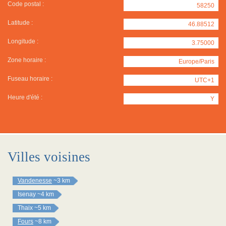
Code postal :
58250
Latitude :
46.88512
Longitude :
3.75000
Zone horaire :
Europe/Paris
Fuseau horaire :
UTC+1
Heure d'été :
Y
Villes voisines
Vandenesse
~3 km
Isenay
~4 km
Thaix
~5 km
Fours
~8 km