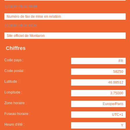
+(33) 03 86 30 60 94
Numéro de fax de mise en relation
+(33) 03 86 30 63 30
Site officiel de Montaron
Chiffres
Code pays :
FR
Code postal :
58250
Latitude :
46.88512
Longitude :
3.75000
Zone horaire :
Europe/Paris
Fuseau horaire :
UTC+1
Heure d'été :
Y