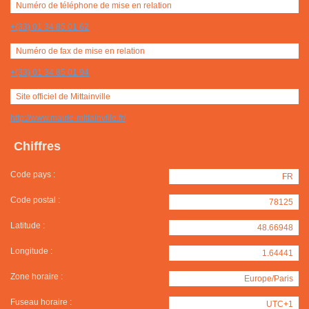
Numéro de téléphone de mise en relation
+(33) 01 34 85 01 62
Numéro de fax de mise en relation
+(33) 01 34 85 01 94
Site officiel de Mittainville
http://www.mairie-mittainville.fr/
Chiffres
Code pays :
FR
Code postal :
78125
Latitude :
48.66948
Longitude :
1.64441
Zone horaire :
Europe/Paris
Fuseau horaire :
UTC+1