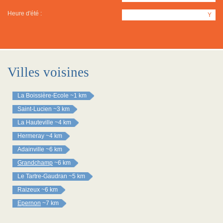
Heure d'été :
Y
Villes voisines
La Boissière-Ecole
~1 km
Saint-Lucien
~3 km
La Hauteville
~4 km
Hermeray
~4 km
Adainville
~6 km
Grandchamp
~6 km
Le Tartre-Gaudran
~5 km
Raizeux
~6 km
Epernon
~7 km