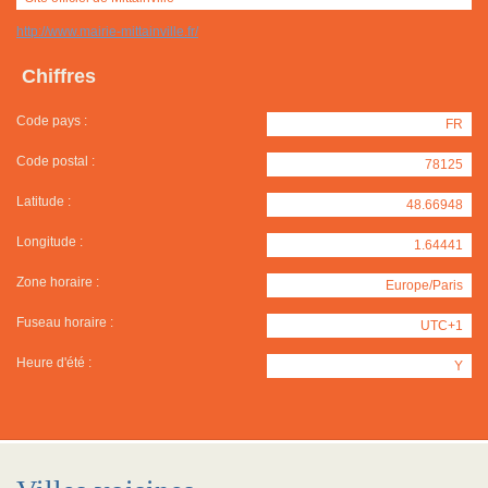
http://www.mairie-mittainville.fr/
Chiffres
Code pays :
FR
Code postal :
78125
Latitude :
48.66948
Longitude :
1.64441
Zone horaire :
Europe/Paris
Fuseau horaire :
UTC+1
Heure d'été :
Y