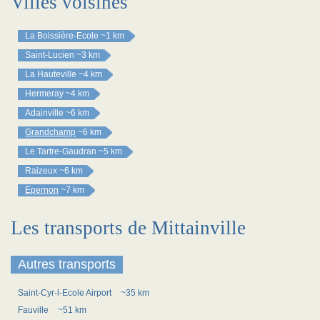
Villes voisines
La Boissière-Ecole
~1 km
Saint-Lucien
~3 km
La Hauteville
~4 km
Hermeray
~4 km
Adainville
~6 km
Grandchamp
~6 km
Le Tartre-Gaudran
~5 km
Raizeux
~6 km
Epernon
~7 km
Les transports de Mittainville
Autres transports
Saint-Cyr-l-Ecole Airport
~35 km
Fauville
~51 km