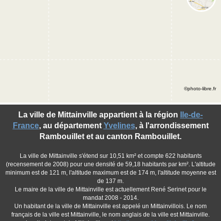
©photo-libre.fr
La ville de Mittainville appartient à la région
Ile-de-
France
, au département
Yvelines
, à l'arrondissement
Rambouillet et au canton Rambouillet.
La ville de Mittainville s'étend sur 10,51 km² et compte 622 habitants
(recensement de 2008) pour une densité de 59,18 habitants par km². L'altitude
minimum est de 121 m, l'altitude maximum est de 174 m, l'altitude moyenne est
de 137 m.
Le maire de la ville de Mittainville est actuellement René Serinet pour le
mandat 2008 - 2014.
Un habitant de la ville de Mittainville est appelé un Mittainvillois. Le nom
français de la ville est Mittainville, le nom anglais de la ville est Mittainville.