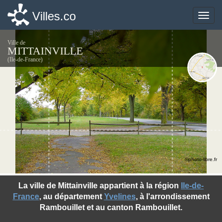
Villes.co
Villes.co
Toggle
Toggle
naviga
naviga
Ville de
MITTAINVILLE
(Ile-de-France)
©photo-libre.fr
La ville de Mittainville appartient à la région
Ile-de-
France
, au département
Yvelines
, à l'arrondissement
Rambouillet et au canton Rambouillet.