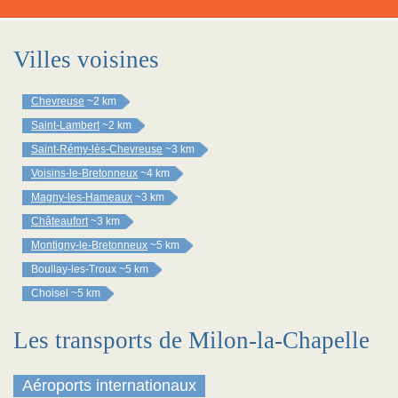
Villes voisines
Chevreuse
~2 km
Saint-Lambert
~2 km
Saint-Rémy-lès-Chevreuse
~3 km
Voisins-le-Bretonneux
~4 km
Magny-les-Hameaux
~3 km
Châteaufort
~3 km
Montigny-le-Bretonneux
~5 km
Boullay-les-Troux
~5 km
Choisel
~5 km
Les transports de Milon-la-Chapelle
Aéroports internationaux