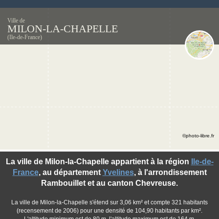
Ville de
MILON-LA-CHAPELLE
(Ile-de-France)
©photo-libre.fr
La ville de Milon-la-Chapelle appartient à la région
Ile-de-
France
, au département
Yvelines
, à l'arrondissement
Rambouillet et au canton Chevreuse.
La ville de Milon-la-Chapelle s'étend sur 3,06 km² et compte 321 habitants
(recensement de 2006) pour une densité de 104,90 habitants par km².