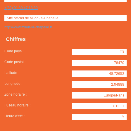
+(33) 01 30 47 13 80
Site officiel de Milon-la-Chapelle
http://www.milon-la-chapelle.fr
Chiffres
Code pays :
FR
Code postal :
78470
Latitude :
48.72652
Longitude :
2.04888
Zone horaire :
Europe/Paris
Fuseau horaire :
UTC+1
Heure d'été :
Y