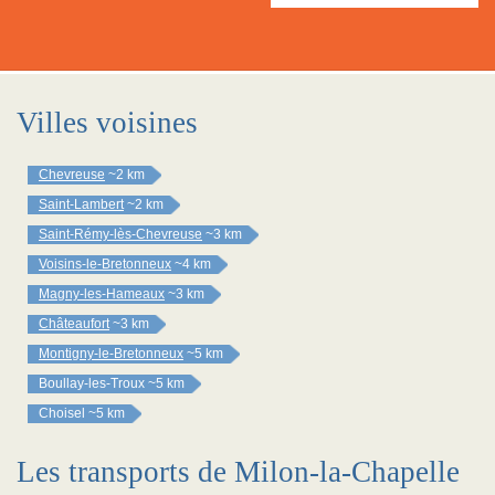
Villes voisines
Chevreuse
~2 km
Saint-Lambert
~2 km
Saint-Rémy-lès-Chevreuse
~3 km
Voisins-le-Bretonneux
~4 km
Magny-les-Hameaux
~3 km
Châteaufort
~3 km
Montigny-le-Bretonneux
~5 km
Boullay-les-Troux
~5 km
Choisel
~5 km
Les transports de Milon-la-Chapelle