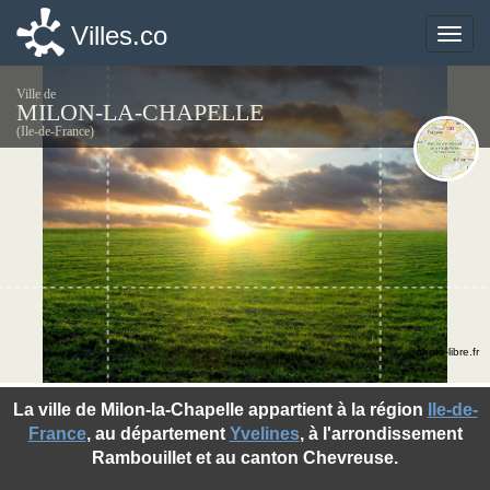
Villes.co
Villes.co
Toggle
Toggle
naviga
naviga
Ville de
MILON-LA-CHAPELLE
(Ile-de-France)
©photo-libre.fr
La ville de Milon-la-Chapelle appartient à la région
Ile-de-
France
, au département
Yvelines
, à l'arrondissement
Rambouillet et au canton Chevreuse.