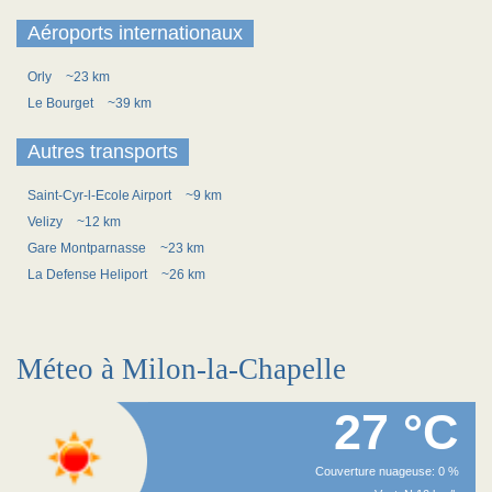
Aéroports internationaux
Orly
~23 km
Le Bourget
~39 km
Autres transports
Saint-Cyr-l-Ecole Airport
~9 km
Velizy
~12 km
Gare Montparnasse
~23 km
La Defense Heliport
~26 km
Méteo à Milon-la-Chapelle
27 °C
Couverture nuageuse: 0 %