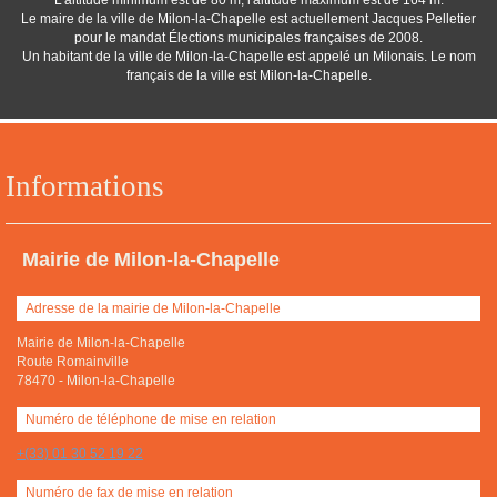
L'altitude minimum est de 80 m, l'altitude maximum est de 164 m.
Le maire de la ville de Milon-la-Chapelle est actuellement Jacques Pelletier
pour le mandat Élections municipales françaises de 2008.
Un habitant de la ville de Milon-la-Chapelle est appelé un Milonais. Le nom
français de la ville est Milon-la-Chapelle.
Informations
Mairie de Milon-la-Chapelle
Adresse de la mairie de Milon-la-Chapelle
Mairie de Milon-la-Chapelle
Route Romainville
78470
-
Milon-la-Chapelle
Numéro de téléphone de mise en relation
+(33) 01 30 52 19 22
Numéro de fax de mise en relation