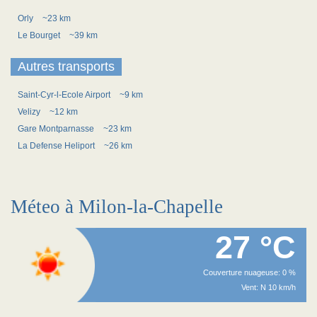
Orly
~23 km
Le Bourget
~39 km
Autres transports
Saint-Cyr-l-Ecole Airport
~9 km
Velizy
~12 km
Gare Montparnasse
~23 km
La Defense Heliport
~26 km
Méteo à Milon-la-Chapelle
27 °C
Couverture nuageuse: 0 %
Vent: N 10 km/h