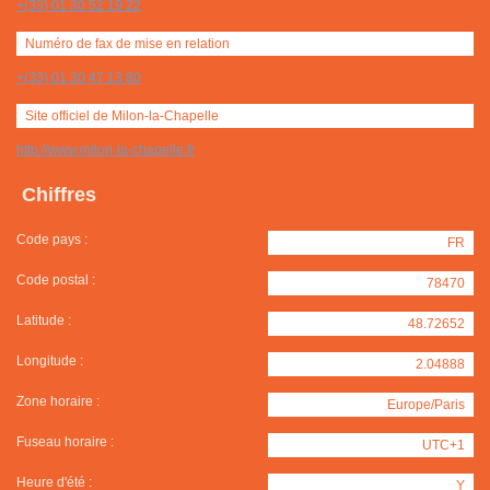
+(33) 01 30 52 19 22
Numéro de fax de mise en relation
+(33) 01 30 47 13 80
Site officiel de Milon-la-Chapelle
http://www.milon-la-chapelle.fr
Chiffres
Code pays :
FR
Code postal :
78470
Latitude :
48.72652
Longitude :
2.04888
Zone horaire :
Europe/Paris
Fuseau horaire :
UTC+1
Heure d'été :
Y