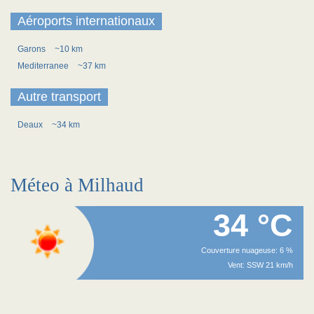
Aéroports internationaux
Garons
~10 km
Mediterranee
~37 km
Autre transport
Deaux
~34 km
Méteo à Milhaud
34 °C
Couverture nuageuse: 6 %
Vent: SSW 21 km/h