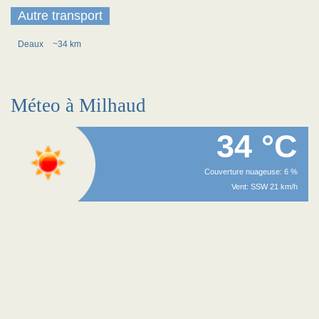
Autre transport
Deaux
~34 km
Méteo à Milhaud
34 °C
Couverture nuageuse: 6 %
Vent: SSW 21 km/h