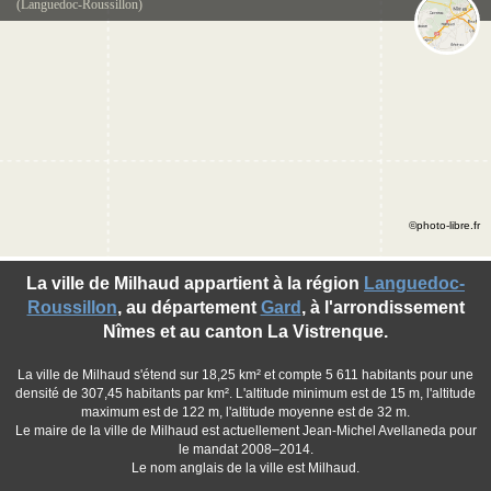
(Languedoc-Roussillon)
©photo-libre.fr
La ville de Milhaud appartient à la région
Languedoc-
Roussillon
, au département
Gard
, à l'arrondissement
Nîmes et au canton La Vistrenque.
La ville de Milhaud s'étend sur 18,25 km² et compte 5 611 habitants pour une
densité de 307,45 habitants par km². L'altitude minimum est de 15 m, l'altitude
maximum est de 122 m, l'altitude moyenne est de 32 m.
Le maire de la ville de Milhaud est actuellement Jean-Michel Avellaneda pour
le mandat 2008–2014.
Le nom anglais de la ville est Milhaud.