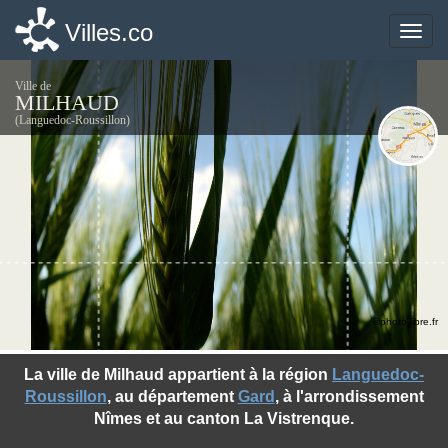
Villes.co
Villes.co
Toggle
Toggle
naviga
naviga
Ville de
MILHAUD
(Languedoc-Roussillon)
©photo-libre.fr
La ville de Milhaud appartient à la région
Languedoc-
Roussillon
, au département
Gard
, à l'arrondissement
Nîmes et au canton La Vistrenque.