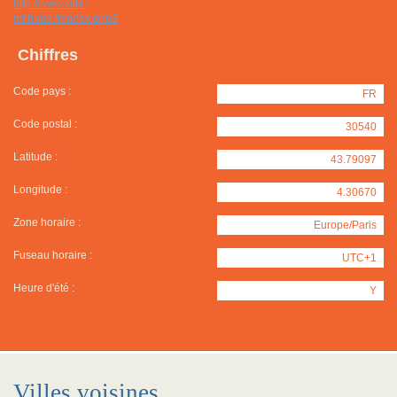
http://www.ville-
milhaud.fr/index.php3
Chiffres
Code pays :
FR
Code postal :
30540
Latitude :
43.79097
Longitude :
4.30670
Zone horaire :
Europe/Paris
Fuseau horaire :
UTC+1
Heure d'été :
Y
Villes voisines