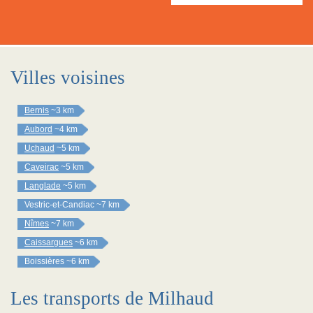
Villes voisines
Bernis
~3 km
Aubord
~4 km
Uchaud
~5 km
Caveirac
~5 km
Langlade
~5 km
Vestric-et-Candiac
~7 km
Nîmes
~7 km
Caissargues
~6 km
Boissières
~6 km
Les transports de Milhaud