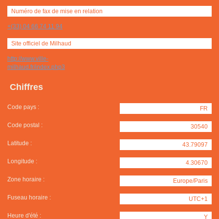
Numéro de fax de mise en relation
+(33) 04 66 74 11 94
Site officiel de Milhaud
http://www.ville-
milhaud.fr/index.php3
Chiffres
Code pays :
FR
Code postal :
30540
Latitude :
43.79097
Longitude :
4.30670
Zone horaire :
Europe/Paris
Fuseau horaire :
UTC+1
Heure d'été :
Y