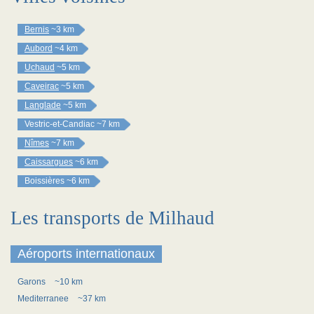
Bernis
~3 km
Aubord
~4 km
Uchaud
~5 km
Caveirac
~5 km
Langlade
~5 km
Vestric-et-Candiac
~7 km
Nîmes
~7 km
Caissargues
~6 km
Boissières
~6 km
Les transports de Milhaud
Aéroports internationaux
Garons
~10 km
Mediterranee
~37 km