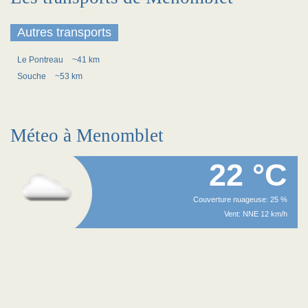
Autres transports
Le Pontreau
~41 km
Souche
~53 km
Méteo à Menomblet
22 °C
Couverture nuageuse: 25 %
Vent: NNE 12 km/h