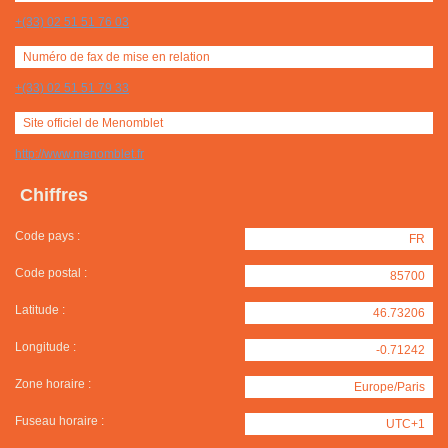
+(33) 02 51 51 76 03
Numéro de fax de mise en relation
+(33) 02 51 51 79 33
Site officiel de Menomblet
http://www.menomblet.fr
Chiffres
Code pays :
FR
Code postal :
85700
Latitude :
46.73206
Longitude :
-0.71242
Zone horaire :
Europe/Paris
Fuseau horaire :
UTC+1