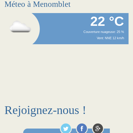
Méteo à Menomblet
22 °C
Couverture nuageuse: 25 %
Vent: NNE 12 km/h
Rejoignez-nous !