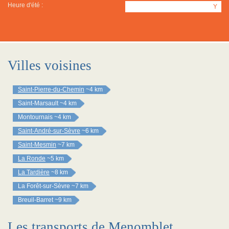
Heure d'été :
Y
Villes voisines
Saint-Pierre-du-Chemin
~4 km
Saint-Marsault
~4 km
Montournais
~4 km
Saint-André-sur-Sèvre
~6 km
Saint-Mesmin
~7 km
La Ronde
~5 km
La Tardière
~8 km
La Forêt-sur-Sèvre
~7 km
Breuil-Barret
~9 km
Les transports de Menomblet