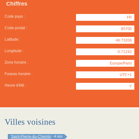
Chiffres
Code pays :
FR
Code postal :
85700
Latitude :
46.73206
Longitude :
-0.71242
Zone horaire :
Europe/Paris
Fuseau horaire :
UTC+1
Heure d'été :
Y
Villes voisines
Saint-Pierre-du-Chemin
~4 km