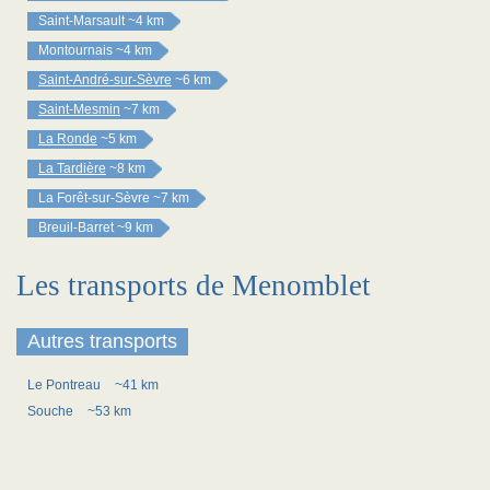
Saint-Marsault
~4 km
Montournais
~4 km
Saint-André-sur-Sèvre
~6 km
Saint-Mesmin
~7 km
La Ronde
~5 km
La Tardière
~8 km
La Forêt-sur-Sèvre
~7 km
Breuil-Barret
~9 km
Les transports de Menomblet
Autres transports
Le Pontreau
~41 km
Souche
~53 km