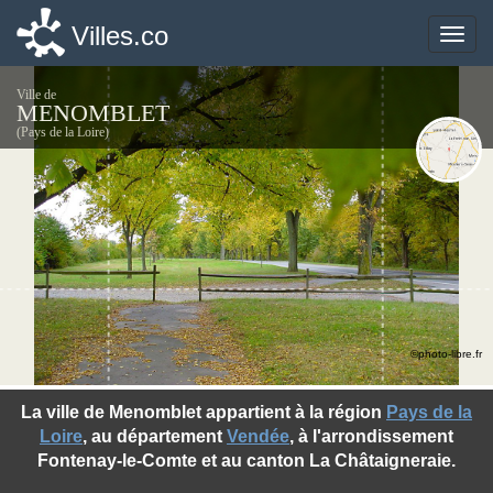
Villes.co
Villes.co
Toggle
Toggle
naviga
naviga
Ville de
MENOMBLET
(Pays de la Loire)
©photo-libre.fr
La ville de Menomblet appartient à la région
Pays de la
Loire
, au département
Vendée
, à l'arrondissement
Fontenay-le-Comte et au canton La Châtaigneraie.