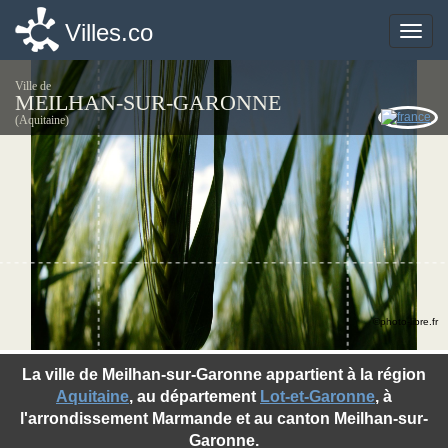
Villes.co
Villes.co
Toggle
Toggle
naviga
naviga
Ville de
MEILHAN-SUR-GARONNE
(Aquitaine)
©photo-libre.fr
La ville de Meilhan-sur-Garonne appartient à la région
Aquitaine
, au département
Lot-et-Garonne
, à
l'arrondissement Marmande et au canton Meilhan-sur-
Garonne.