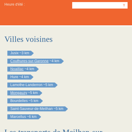
Heure d'été :
Y
Villes voisines
Jusix
~3 km
Couthures-sur-Garonne
~4 km
Noaillac
~4 km
Hure
~4 km
Lamothe-Landerron
~5 km
Mongauzy
~5 km
Bourdelles
~5 km
Saint-Sauveur-de-Meilhan
~5 km
Marcellus
~6 km