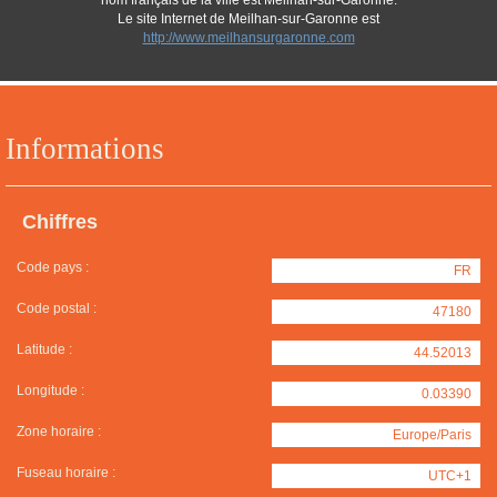
nom français de la ville est Meilhan-sur-Garonne.
Le site Internet de Meilhan-sur-Garonne est
http://www.meilhansurgaronne.com
Informations
Chiffres
Code pays :
FR
Code postal :
47180
Latitude :
44.52013
Longitude :
0.03390
Zone horaire :
Europe/Paris
Fuseau horaire :
UTC+1