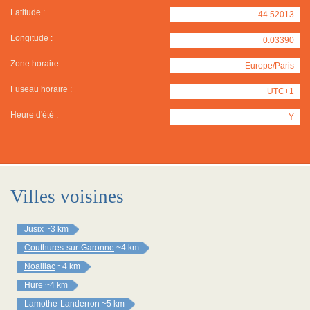
Latitude :
44.52013
Longitude :
0.03390
Zone horaire :
Europe/Paris
Fuseau horaire :
UTC+1
Heure d'été :
Y
Villes voisines
Jusix
~3 km
Couthures-sur-Garonne
~4 km
Noaillac
~4 km
Hure
~4 km
Lamothe-Landerron
~5 km