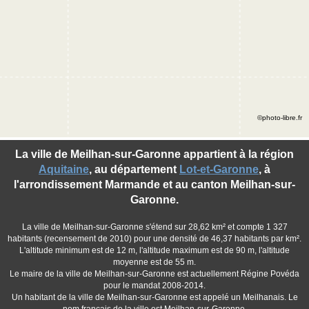
©photo-libre.fr
La ville de Meilhan-sur-Garonne appartient à la région
Aquitaine
, au département
Lot-et-Garonne
, à
l'arrondissement Marmande et au canton Meilhan-sur-
Garonne.
La ville de Meilhan-sur-Garonne s'étend sur 28,62 km² et compte 1 327
habitants (recensement de 2010) pour une densité de 46,37 habitants par km².
L'altitude minimum est de 12 m, l'altitude maximum est de 90 m, l'altitude
moyenne est de 55 m.
Le maire de la ville de Meilhan-sur-Garonne est actuellement Régine Povéda
pour le mandat 2008-2014.
Un habitant de la ville de Meilhan-sur-Garonne est appelé un Meilhanais. Le