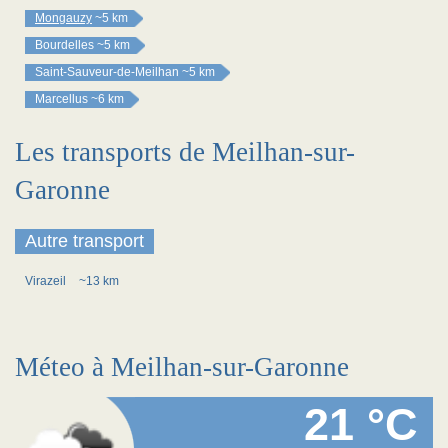
Mongauzy
~5 km
Bourdelles
~5 km
Saint-Sauveur-de-Meilhan
~5 km
Marcellus
~6 km
Les transports de Meilhan-sur-
Garonne
Autre transport
Virazeil
~13 km
Méteo à Meilhan-sur-Garonne
21 °C