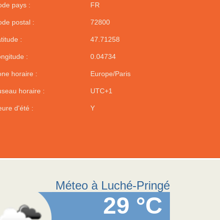
de pays :
FR
de postal :
72800
titude :
47.71258
ngitude :
0.04734
ne horaire :
Europe/Paris
seau horaire :
UTC+1
ure d'été :
Y
Méteo à Luché-Pringé
29 °C