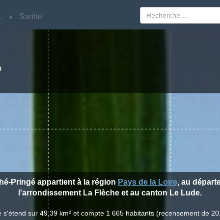
Loire
Loire
Sarthe
Sarthe
É
ché-Pringé appartient à la région
Pays de la Loire
, au dépar
l'arrondissement La Flèche et au canton Le Lude.
gé s'étend sur 49,39 km² et compte 1 665 habitants (recensement de 20