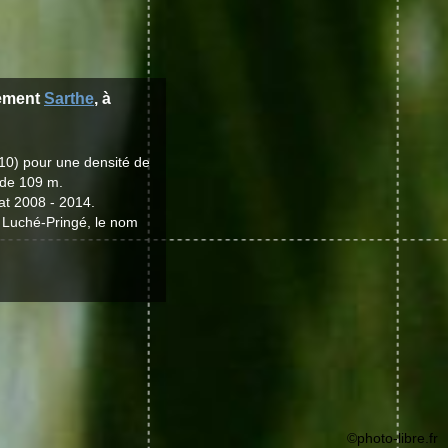
tement
Sarthe
, à
10) pour une densité de
 de 109 m.
at 2008 - 2014.
t Luché-Pringé, le nom
©photo-libre.fr