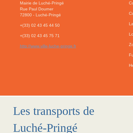
Mairie de Luché-Pringé
Co
Rue Paul Doumer
Co
72800
-
Luché-Pringé
La
+(33) 02 43 45 44 50
Lo
+(33) 02 43 45 75 71
Zo
http://www.ville-luche-pringe.fr
Fu
He
Les transports de
Luché-Pringé