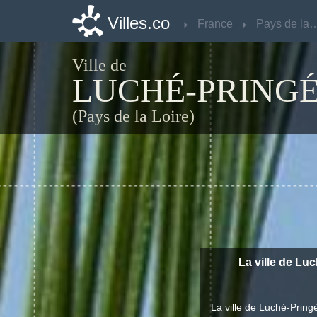
Villes.co
Villes.co
France
France
Pays de la 
Pays de la 
Ville de
LUCHÉ-PRING
(Pays de la Loire)
La ville de Lu
La ville de Luché-Prin