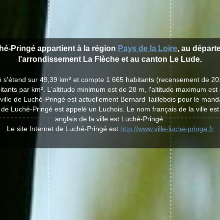
ché-Pringé appartient à la région
Pays de la Loire
, au dépar
l'arrondissement La Flèche et au canton Le Lude.
gé s'étend sur 49,39 km² et compte 1 665 habitants (recensement de 20
itants par km². L'altitude minimum est de 28 m, l'altitude maximum est
 ville de Luché-Pringé est actuellement Bernard Taillebois pour le mand
le de Luché-Pringé est appelé un Luchois. Le nom français de la ville es
anglais de la ville est Luché-Pringé.
Le site Internet de Luché-Pringé est
http://www.ville-luche-pringe.fr