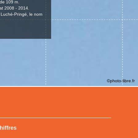
 de 109 m.
at 2008 - 2014.
t Luché-Pringé, le nom
©photo-libre.fr
hiffres