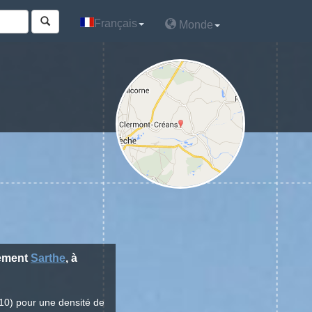
Français
Français
Monde
Monde
tement
Sarthe
, à
10) pour une densité de