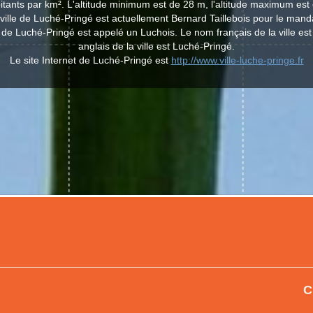
itants par km². L'altitude minimum est de 28 m, l'altitude maximum est
 ville de Luché-Pringé est actuellement Bernard Taillebois pour le mand
le de Luché-Pringé est appelé un Luchois. Le nom français de la ville es
anglais de la ville est Luché-Pringé.
Le site Internet de Luché-Pringé est
http://www.ville-luche-pringe.fr
C