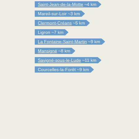
Saint-Jean-de-la-Motte
~4 km
Mareil-sur-Loir
~3 km
Clermont-Créans
~5 km
Ligron
~7 km
La Fontaine-Saint-Martin
~9 km
Mansigné
~8 km
Savigné-sous-le-Lude
~11 km
Courcelles-la-Forêt
~9 km