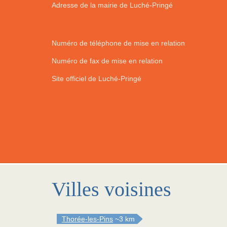
Adresse de la mairie de Luché-Pringé
Numéro de téléphone de mise en relation
Numéro de fax de mise en relation
Site officiel de Luché-Pringé
Villes voisines
Thorée-les-Pins
~3 km