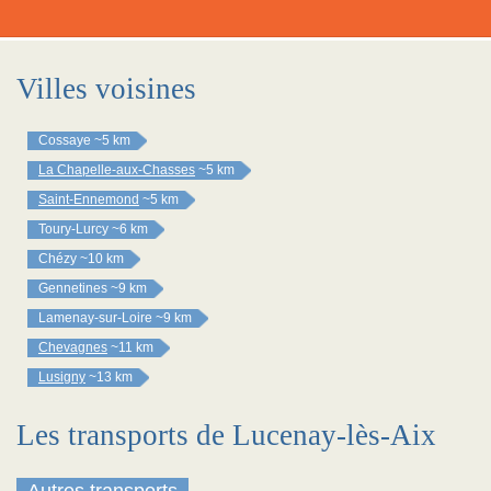
Villes voisines
Cossaye
~5 km
La Chapelle-aux-Chasses
~5 km
Saint-Ennemond
~5 km
Toury-Lurcy
~6 km
Chézy
~10 km
Gennetines
~9 km
Lamenay-sur-Loire
~9 km
Chevagnes
~11 km
Lusigny
~13 km
Les transports de Lucenay-lès-Aix