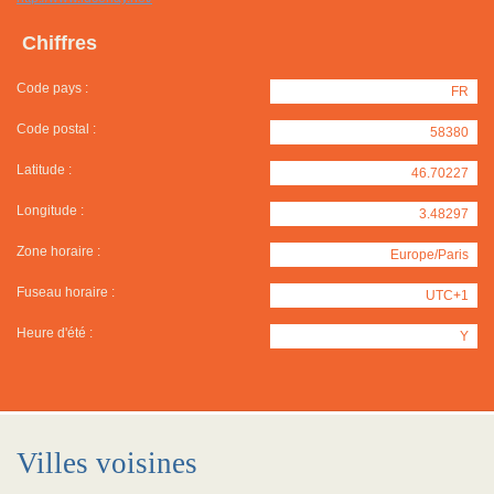
Chiffres
Code pays :
FR
Code postal :
58380
Latitude :
46.70227
Longitude :
3.48297
Zone horaire :
Europe/Paris
Fuseau horaire :
UTC+1
Heure d'été :
Y
Villes voisines