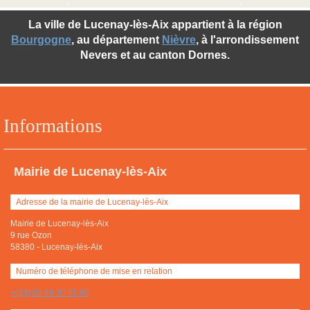
La ville de Lucenay-lès-Aix appartient à la région
Bourgogne
, au département
Nièvre
, à l'arrondissement
Nevers et au canton Dornes.
Informations
Mairie de Lucenay-lès-Aix
Adresse de la mairie de Lucenay-lès-Aix
Mairie de Lucenay-lès-Aix
9 rue Ozon
58380
-
Lucenay-lès-Aix
Numéro de téléphone de mise en relation
+(33) 03 86 30 51 95