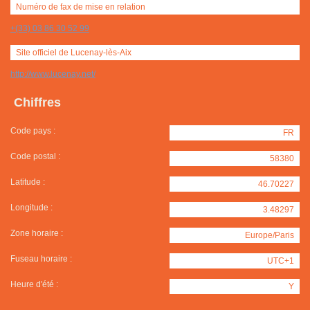
Numéro de fax de mise en relation
+(33) 03 86 30 52 99
Site officiel de Lucenay-lès-Aix
http://www.lucenay.net/
Chiffres
Code pays :
FR
Code postal :
58380
Latitude :
46.70227
Longitude :
3.48297
Zone horaire :
Europe/Paris
Fuseau horaire :
UTC+1
Heure d'été :
Y