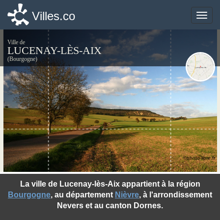
Villes.co
Villes.co
Toggle
Toggle
naviga
naviga
Ville de
LUCENAY-LÈS-AIX
(Bourgogne)
©photo-libre.fr
La ville de Lucenay-lès-Aix appartient à la région
Bourgogne
, au département
Nièvre
, à l'arrondissement
Nevers et au canton Dornes.