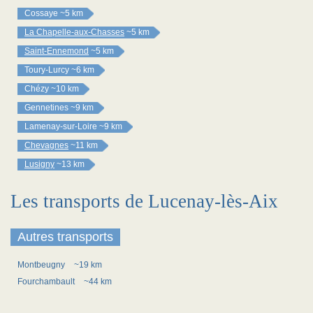
Cossaye
~5 km
La Chapelle-aux-Chasses
~5 km
Saint-Ennemond
~5 km
Toury-Lurcy
~6 km
Chézy
~10 km
Gennetines
~9 km
Lamenay-sur-Loire
~9 km
Chevagnes
~11 km
Lusigny
~13 km
Les transports de Lucenay-lès-Aix
Autres transports
Montbeugny
~19 km
Fourchambault
~44 km