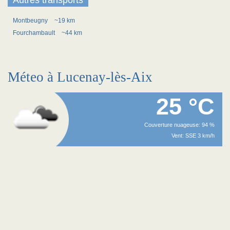
Autres transports
Montbeugny
~19 km
Fourchambault
~44 km
Méteo à Lucenay-lès-Aix
25 °C
Couverture nuageuse: 94 %
Vent: SSE 3 km/h