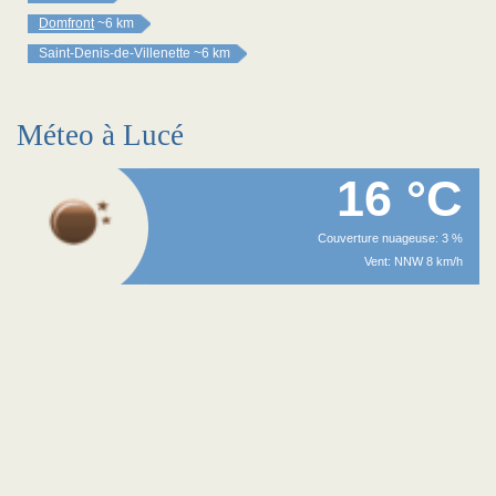
Domfront
~6 km
Saint-Denis-de-Villenette
~6 km
Méteo à Lucé
16 °C
Couverture nuageuse: 3 %
Vent: NNW 8 km/h