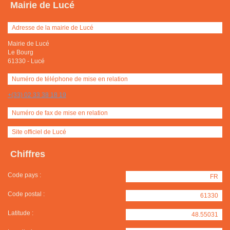
Mairie de Lucé
Adresse de la mairie de Lucé
Mairie de Lucé
Le Bourg
61330
-
Lucé
Numéro de téléphone de mise en relation
+(33) 02 33 38 18 19
Numéro de fax de mise en relation
Site officiel de Lucé
Chiffres
Code pays :
FR
Code postal :
61330
Latitude :
48.55031