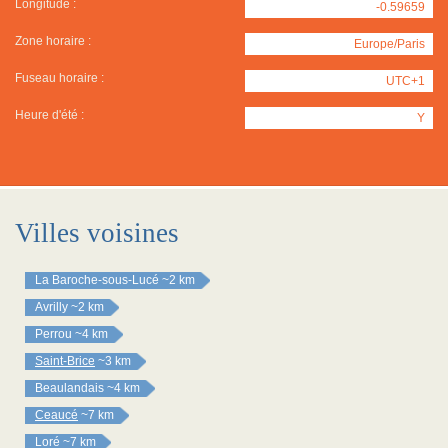
Longitude :
-0.59659
Zone horaire :
Europe/Paris
Fuseau horaire :
UTC+1
Heure d'été :
Y
Villes voisines
La Baroche-sous-Lucé
~2 km
Avrilly
~2 km
Perrou
~4 km
Saint-Brice
~3 km
Beaulandais
~4 km
Ceaucé
~7 km
Loré
~7 km