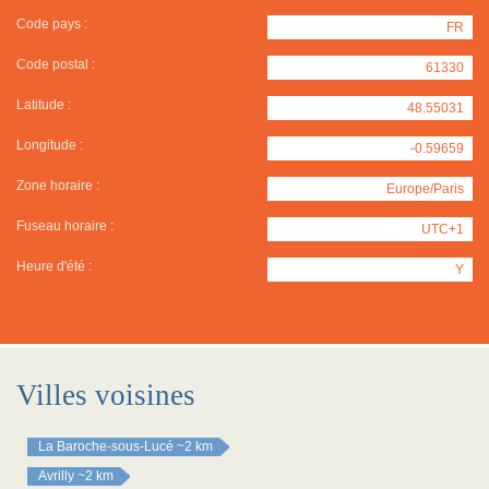
Code pays :
FR
Code postal :
61330
Latitude :
48.55031
Longitude :
-0.59659
Zone horaire :
Europe/Paris
Fuseau horaire :
UTC+1
Heure d'été :
Y
Villes voisines
La Baroche-sous-Lucé
~2 km
Avrilly
~2 km