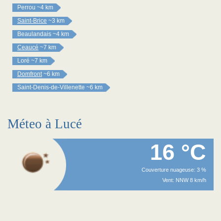
Perrou
~4 km
Saint-Brice
~3 km
Beaulandais
~4 km
Ceaucé
~7 km
Loré
~7 km
Domfront
~6 km
Saint-Denis-de-Villenette
~6 km
Méteo à Lucé
16 °C
Couverture nuageuse: 3 %
Vent: NNW 8 km/h