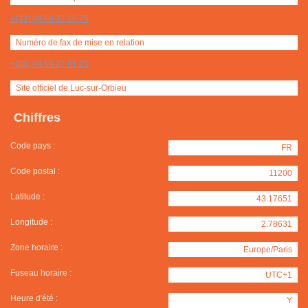
+(33) 04 68 27 10 75
Numéro de fax de mise en relation
+(33) 04 68 27 61 21
Site officiel de Luc-sur-Orbieu
Chiffres
Code pays :
FR
Code postal :
11200
Latitude :
43.17651
Longitude :
2.78631
Zone horaire :
Europe/Paris
Fuseau horaire :
UTC+1
Heure d'été :
Y