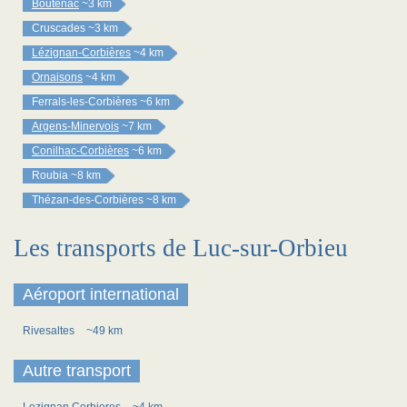
Boutenac
~3 km
Cruscades
~3 km
Lézignan-Corbières
~4 km
Ornaisons
~4 km
Ferrals-les-Corbières
~6 km
Argens-Minervois
~7 km
Conilhac-Corbières
~6 km
Roubia
~8 km
Thézan-des-Corbières
~8 km
Les transports de Luc-sur-Orbieu
Aéroport international
Rivesaltes
~49 km
Autre transport