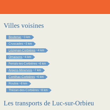
Villes voisines
Boutenac
~3 km
Cruscades
~3 km
Lézignan-Corbières
~4 km
Ornaisons
~4 km
Ferrals-les-Corbières
~6 km
Argens-Minervois
~7 km
Conilhac-Corbières
~6 km
Roubia
~8 km
Thézan-des-Corbières
~8 km
Les transports de Luc-sur-Orbieu