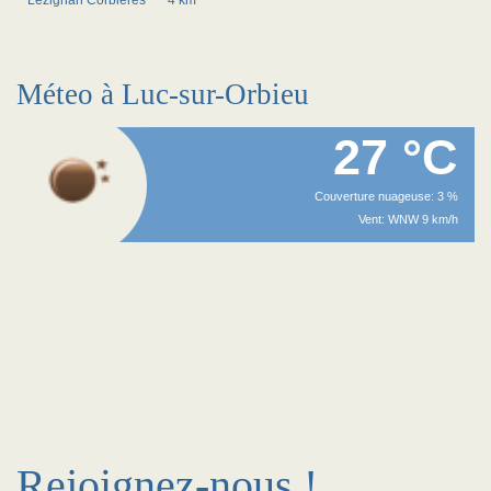
Lezignan Corbieres
~4 km
Méteo à Luc-sur-Orbieu
27 °C
Couverture nuageuse: 3 %
Vent: WNW 9 km/h
Rejoignez-nous !