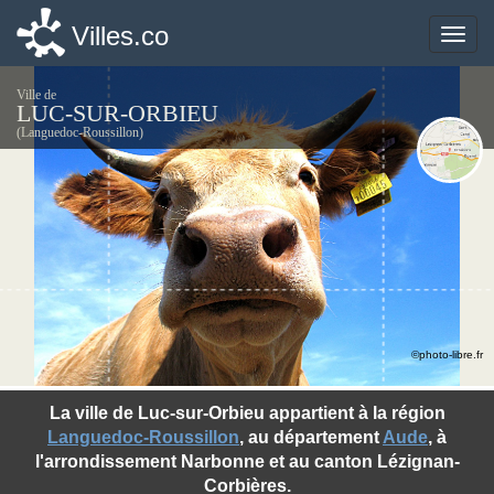
Villes.co
Villes.co
Toggle
Toggle
naviga
naviga
Ville de
LUC-SUR-ORBIEU
(Languedoc-Roussillon)
©photo-libre.fr
La ville de Luc-sur-Orbieu appartient à la région
Languedoc-Roussillon
, au département
Aude
, à
l'arrondissement Narbonne et au canton Lézignan-
Corbières.