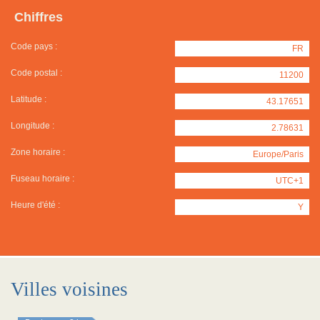
Chiffres
Code pays :
FR
Code postal :
11200
Latitude :
43.17651
Longitude :
2.78631
Zone horaire :
Europe/Paris
Fuseau horaire :
UTC+1
Heure d'été :
Y
Villes voisines