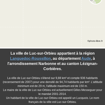
©photo-libre.fr
La ville de Luc-sur-Orbieu appartient à la région
Languedoc-Roussillon
, au département
Aude
, à
l'arrondissement Narbonne et au canton Lézignan-
Corbières.
La ville de Luc-sur-Orbieu s'étend sur 9,88 km² et compte 936 habitants
(recensement de 2007) pour une densité de 94,74 habitants par km². L'altitude
minimum est de 29 m, l'altitude maximum est de 150 m.
Le maire de la ville de Luc-sur-Orbieu est actuellement Gilles Messeguer pour
le mandat 2001-2014.
Un habitant de la ville de Luc-sur-Orbieu est appelé un Lucquois. Le nom
français de la ville est Luc-sur-Orbieu.